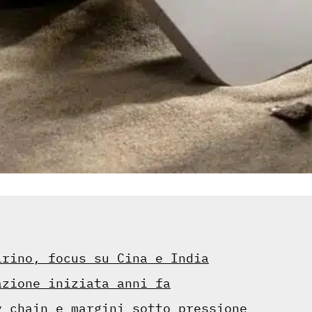
irino, focus su Cina e India
azione iniziata anni fa
y chain e margini sotto pressione