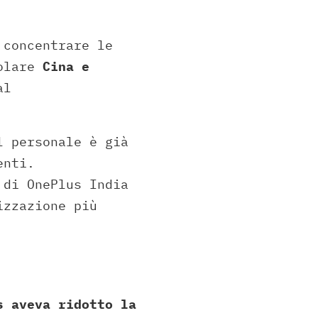
 concentrare le
colare
Cina e
al
l personale è già
enti.
 di OnePlus India
izzazione più
s aveva ridotto la