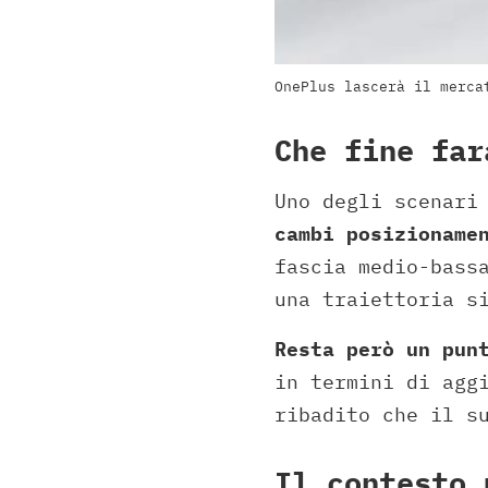
OnePlus lascerà il merca
Che fine far
Uno degli scenari
cambi posizioname
fascia medio-bass
una traiettoria s
Resta però un pun
in termini di agg
ribadito che il s
Il contesto 