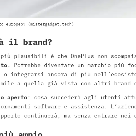
to europeo? (mistergadget.tech)
à il brand?
 più plausibili è che OnePlus non scompai
nto
. Potrebbe diventare un marchio più fo
a o integrarsi ancora di più nell’ecosist
imile a quella già vista con altri brand 
to aperto
: cosa succederà agli utenti att
iornamenti software e assistenza. L’azien
upporto continuerà, ma senza entrare nei 
più ampio