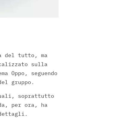
a del tutto, ma
calizzato sulla
ema Oppo, seguendo
del gruppo.
uali, soprattutto
da, per ora, ha
dettagli.