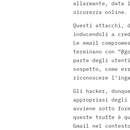
allarmante, data 
sicurezza online.
Questi attacchi, 
inducendoli a cre
Le email comprome
terminano con “@g
parte degli utent
sospetto, come er
riconoscere l’ing
Gli hacker, dunqu
appropriasi degli
avviene sotto for
queste truffe è q
Gmail nel contest