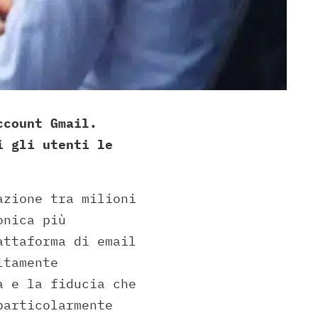
ccount Gmail.
i gli utenti le
azione tra milioni
onica più
attaforma di email
ltamente
à e la fiducia che
particolarmente