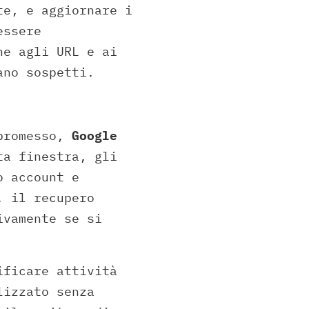
te, e aggiornare i
essere
ne agli URL e ai
ano sospetti.
mpromesso,
Google
ta finestra, gli
o account e
, il recupero
ivamente se si
ificare attività
lizzato senza