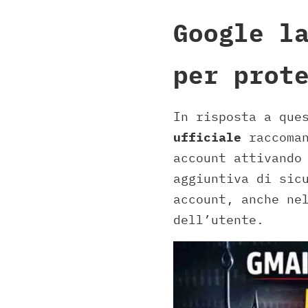
Google l
per prot
In risposta a que
ufficiale
raccoman
account attivand
aggiuntiva di sic
account, anche ne
dell’utente.