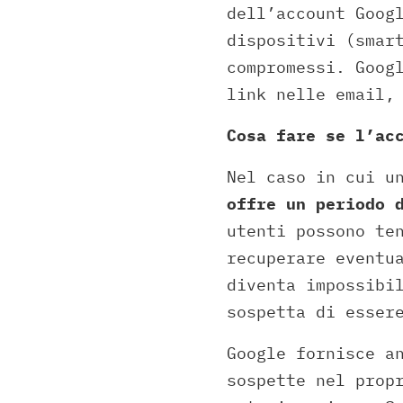
dell’account Goog
dispositivi (smar
compromessi. Goog
link nelle email,
Cosa fare se l’ac
Nel caso in cui u
offre un periodo 
utenti possono te
recuperare eventu
diventa impossibi
sospetta di esser
Google fornisce a
sospette nel prop