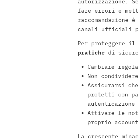
autorizzazione. S
fare errori e met
raccomandazione è
canali ufficiali 
Per proteggere il
pratiche
di sicure
Cambiare regol
Non condivider
Assicurarsi ch
protetti con p
autenticazione
Attivare le no
proprio accoun
La crescente mina