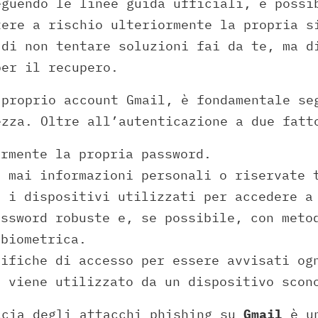
eguendo le linee guida ufficiali, è possi
tere a rischio ulteriormente la propria s
 di non tentare soluzioni fai da te, ma d
per il recupero.
 proprio account Gmail, è fondamentale s
zza. Oltre all’autenticazione a due fatt
armente la propria password.
e mai informazioni personali o riservate 
e i dispositivi utilizzati per accedere a
assword robuste e, se possibile, con meto
 biometrica.
tifiche di accesso per essere avvisati og
t viene utilizzato da un dispositivo scon
ccia degli attacchi phishing su
Gmail
è un