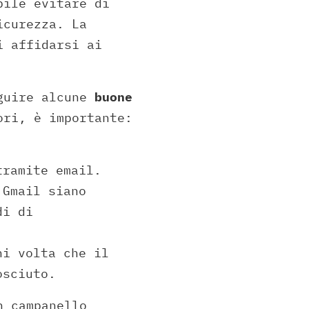
bile evitare di
icurezza. La
i affidarsi ai
eguire alcune
buone
ori, è importante:
tramite email.
 Gmail siano
di di
ni volta che il
osciuto.
 campanello