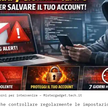
orni per intervenire – Mistergadget.tech.it
che controllare regolarmente le impostazi