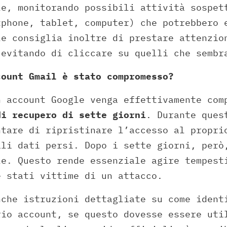
le, monitorando possibili attività sospet
tphone, tablet, computer) che potrebbero 
le consiglia inoltre di prestare attenzio
 evitando di cliccare su quelli che sembr
count Gmail è stato compromesso?
n account Google venga effettivamente co
di recupero di sette giorni
. Durante ques
ntare di ripristinare l’accesso al propri
ali dati persi. Dopo i sette giorni, però
le. Questo rende essenziale agire tempest
e stati vittime di un attacco.
nche istruzioni dettagliate su come ident
rio account, se questo dovesse essere uti