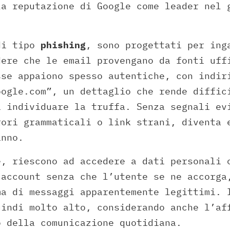
la reputazione di Google come leader nel 
di tipo
phishing
, sono progettati per ing
dere che le email provengano da fonti uff
sse appaiono spesso autentiche, con indir
oogle.com”, un dettaglio che rende diffic
i individuare la truffa. Senza segnali ev
rori grammaticali o link strani, diventa 
anno.
e, riescono ad accedere a dati personali 
 account senza che l’utente se ne accorga
ma di messaggi apparentemente legittimi. 
uindi molto alto, considerando anche l’af
o della comunicazione quotidiana.