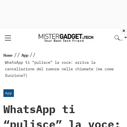
×
//
//
Home
App
WhatsApp ti “pulisce” la voce: arriva la
cancellazione del rumore nelle chiamate (ma come
funziona?)
App
WhatsApp ti
“pulisce” la voce: