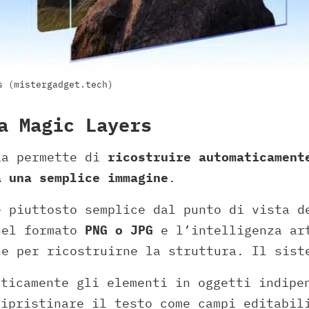
s (mistergadget.tech)
a Magic Layers
ia permette di
ricostruire automaticament
a una semplice immagine
.
è piuttosto semplice dal punto di vista d
nel formato
PNG o JPG
e l’intelligenza art
ne per ricostruirne la struttura. Il sist
aticamente gli elementi in oggetti indipe
ripristinare il testo come campi editabil