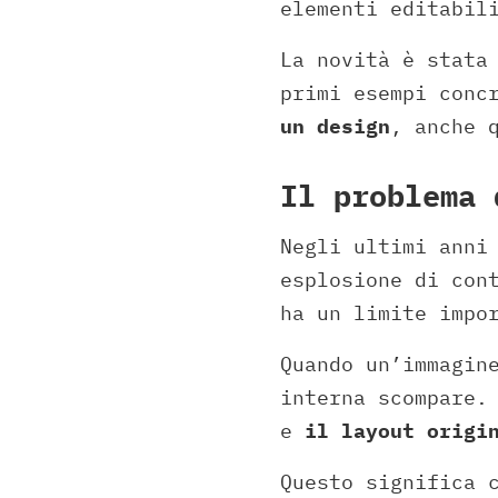
elementi editabil
La novità è stata
primi esempi conc
un design
, anche 
Il problema 
Negli ultimi anni
esplosione di con
ha un limite impo
Quando un’immagin
interna scompare.
e
il layout origi
Questo significa 