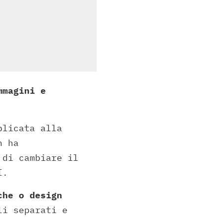
mmagini e
plicata alla
n ha
 di cambiare il
I.
che o design
li separati e