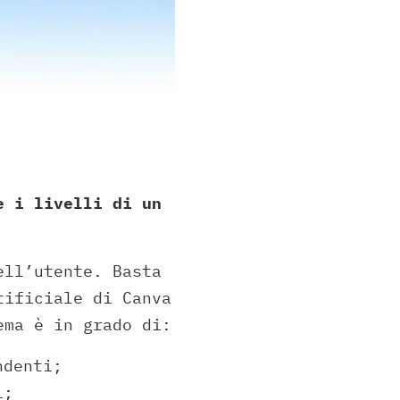
e i livelli di un
ell’utente. Basta
ificiale di Canva
ema è in grado di:
ndenti;
i;