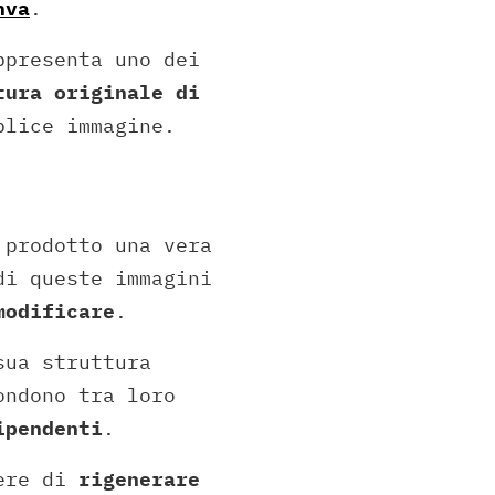
nva
.
ppresenta uno dei
tura originale di
plice immagine.
 prodotto una vera
di queste immagini
modificare
.
sua struttura
ondono tra loro
ipendenti
.
dere di
rigenerare