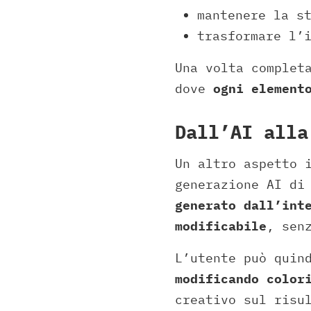
mantenere la s
trasformare l’
Una volta complet
dove
ogni element
Dall’AI alla
Un altro aspetto 
generazione AI di
generato dall’int
modificabile
, sen
L’utente può quin
modificando color
creativo sul risu