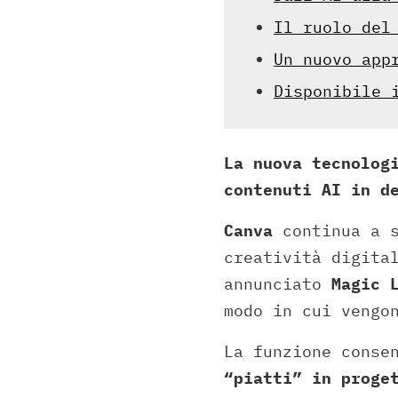
Il ruolo del
Un nuovo app
Disponibile 
La nuova tecnolog
contenuti AI in d
Canva
continua a s
creatività digita
annunciato
Magic 
modo in cui vengo
La funzione conse
“piatti” in proge