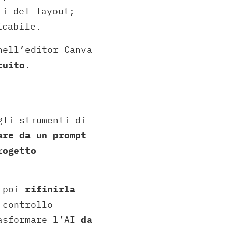
ti del layout;
icabile.
nell’editor Canva
tuito
.
gli strumenti di
are da un prompt
rogetto
e poi
rifinirla
 controllo
rasformare l’AI
da