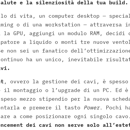
salute e la silenziosità della tua build.
clo di vita, un computer desktop — specia
aming o di una workstation — attraversa i
i la GPU, aggiungi un modulo RAM, decidi 
ipatore a liquido o monti tre nuove vento
Se non sei un fanatico dell’ottimizzazion
continuo ha un unico, inevitabile risult
avi.
nt
, ovvero la gestione dei cavi, è spesso
e il montaggio o l’upgrade di un PC. Ed è
 speso mezzo stipendio per la nuova sched
ontarla e premere il tasto
Power
. Pochi h
sare a come posizionare ogni singolo cavo
encement dei cavi non serve solo all’este