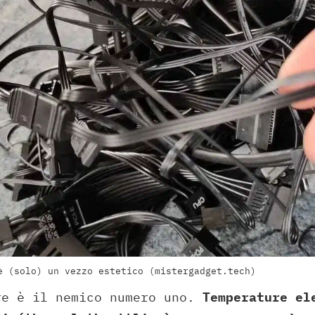
è (solo) un vezzo estetico (mistergadget.tech)
re è il nemico numero uno.
Temperature el