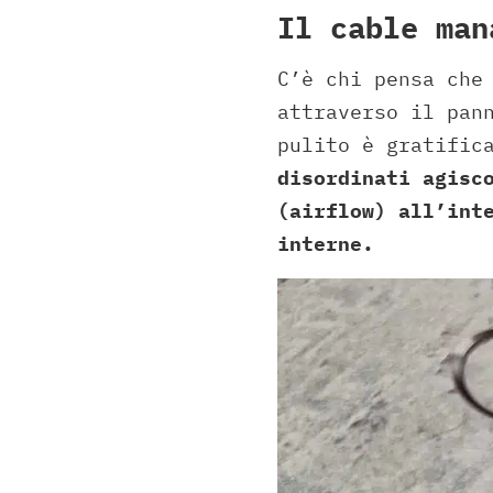
Il cable man
C’è chi pensa che
attraverso il pan
pulito è gratific
disordinati agisc
(airflow) all’int
interne.