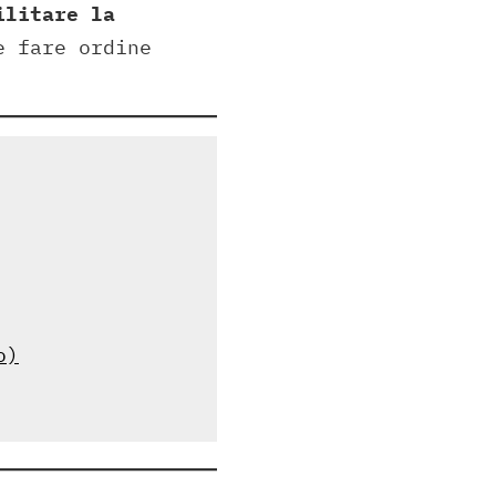
ilitare la
 fare ordine
o)