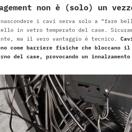
agement non è (solo) un vezz
 nascondere i cavi serva solo a “fare bel
nello in vetro temperato del case. Sicura
ante, ma il vero vantaggio è tecnico.
Cav
ono come barriere fisiche che bloccano il
erno del case, provocando un innalzamento