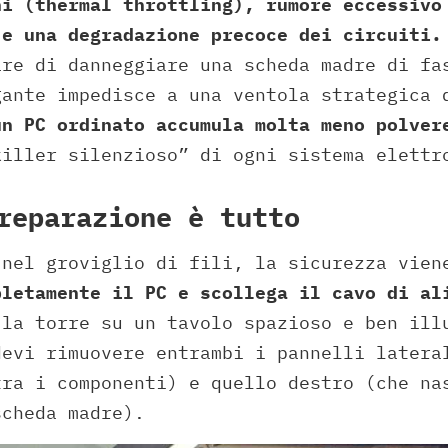
ni (thermal throttling), rumore eccessivo
 e una degradazione precoce dei circuiti.
are di danneggiare una scheda madre di fa
gante impedisce a una ventola strategica 
un PC ordinato accumula molta meno polver
killer silenzioso” di ogni sistema elettr
reparazione è tutto
 nel groviglio di fili, la sicurezza vien
pletamente il PC e scollega il cavo di al
 la torre su un tavolo spazioso e ben ill
devi rimuovere entrambi i pannelli latera
tra i componenti) e quello destro (che na
scheda madre).