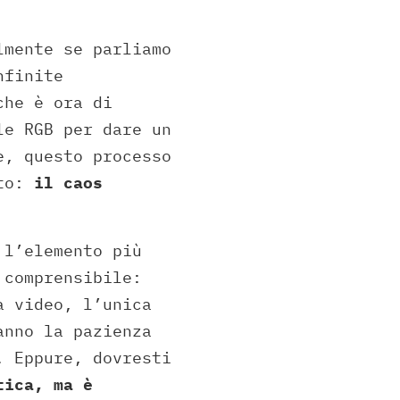
lmente se parliamo
nfinite
che è ora di
le RGB per dare un
e, questo processo
ato:
il caos
 l’elemento più
 comprensibile:
a video, l’unica
anno la pazienza
. Eppure, dovresti
tica, ma è