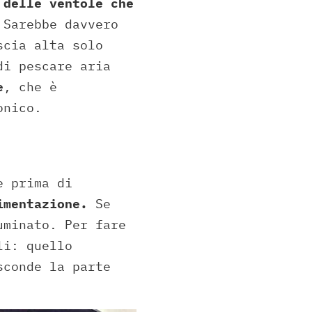
 delle ventole che
Sarebbe davvero
scia alta solo
di pescare aria
e
, che è
onico.
e prima di
imentazione.
Se
uminato. Per fare
li: quello
sconde la parte