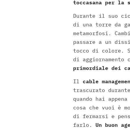
toccasana per la 
Durante il suo ci
di una torre da g
metamorfosi. Camb
passare a un diss
tocco di colore. 
di aggiornamento 
primordiale dei c
Il
cable manageme
trascurato durant
quando hai appena
cosa che vuoi è m
di fermarsi e pen
farlo.
Un buon ag