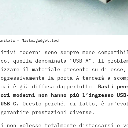
imitata – Mistergadget.tech
sitivi moderni sono sempre meno compatibi
ico, quella denominata “USB-A”. Il proble
lizzare il materiale presente su di esse,
rogressivamente la porta A tenderà a scom
rmai è già diffusa dappertutto.
Basti pens
tori moderni non hanno più l’ingresso USB
’USB-C.
Questo perché, di fatto, è un’evo
 garantire prestazioni diverse.
hi non volesse totalmente distaccarsi o v