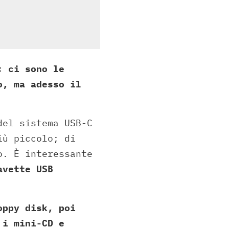
: ci sono le
o, ma adesso il
del sistema USB-C
iù piccolo; di
o. È interessante
avette USB
oppy disk, poi
 i mini-CD e