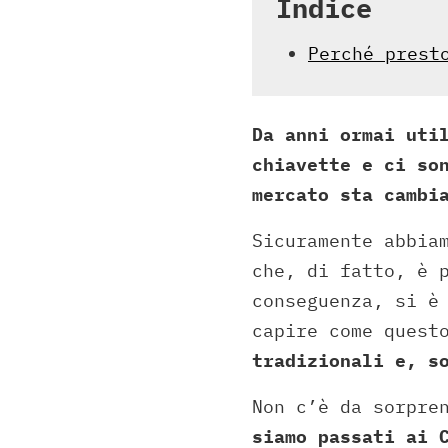
Indice
Perché prest
Da anni ormai uti
chiavette e ci so
mercato sta cambi
Sicuramente abbia
che, di fatto, è 
conseguenza, si è
capire come quest
tradizionali e, s
Non c’è da sorpre
siamo passati ai 