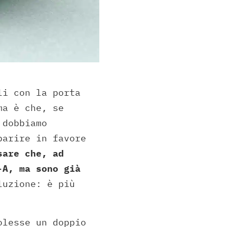
li con la porta
ma è che, se
 dobbiamo
parire in favore
are che, ad
-A, ma sono già
luzione: è più
olesse un doppio