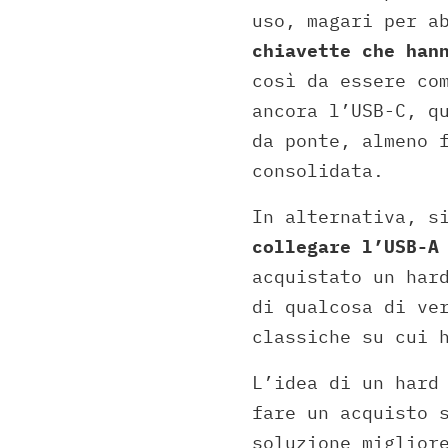
uso, magari per a
chiavette che han
così da essere co
ancora l’USB-C, q
da ponte, almeno 
consolidata.
In alternativa, s
collegare l’USB-A
acquistato un har
di qualcosa di ve
classiche su cui 
L’idea di un hard
fare un acquisto 
soluzione miglior