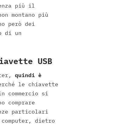
enza più il
non montano più
no però dei
o di un
iavette USB
ter,
quindi è
rché le chiavette
in commercio si
no comprare
nze particolari
 computer, dietro