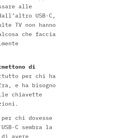
ssare alle
dall’altro USB-C,
olte TV non hanno
alcosa che faccia
lmente
rmettono di
ttutto per chi ha
fra, e ha bisogno
lle chiavette
zioni.
 per chi dovesse
’USB-C sembra la
 di avere