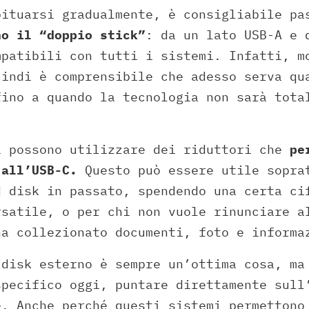
bituarsi gradualmente, è consigliabile pa
no il “doppio stick”
: da un lato USB-A e 
mpatibili con tutti i sistemi. Infatti, m
uindi è comprensibile che adesso serva qu
fino a quando la tecnologia non sarà tota
i possono utilizzare dei riduttori che
pe
 all’USB-C.
Questo può essere utile sopra
d disk in passato, spendendo una certa ci
rsatile, o per chi non vuole rinunciare a
ha collezionato documenti, foto e informa
 disk esterno è sempre un’ottima cosa, ma
specifico oggi, puntare direttamente sull
e. Anche perché questi sistemi permettono