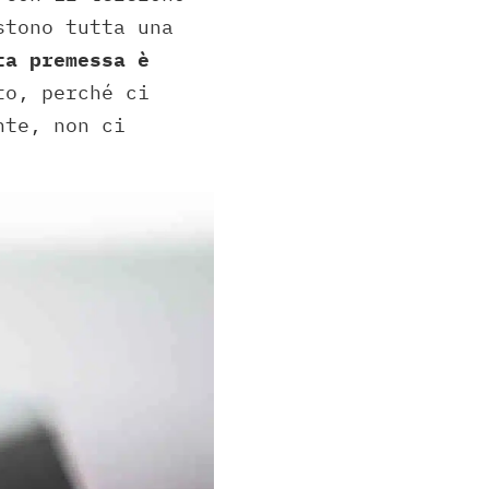
stono tutta una
ta premessa è
o, perché ci
nte, non ci