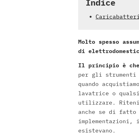
Indice
Caricabatter
Molto spesso assu
di elettrodomesti
Il principio è ch
per gli strumenti
quando acquistiam
lavatrice o quals
utilizzare. Riten
anche se di fatto
implementazioni, 
esistevano.