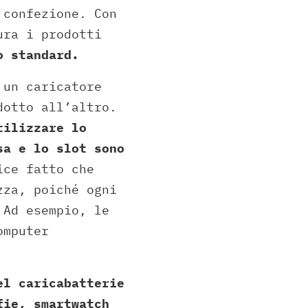
 confezione. Con
ura i prodotti
o standard.
 un caricatore
dotto all’altro.
tilizzare lo
sa e lo slot sono
ce fatto che
zza, poiché ogni
 Ad esempio, le
omputer
el caricabatterie
fie, smartwatch