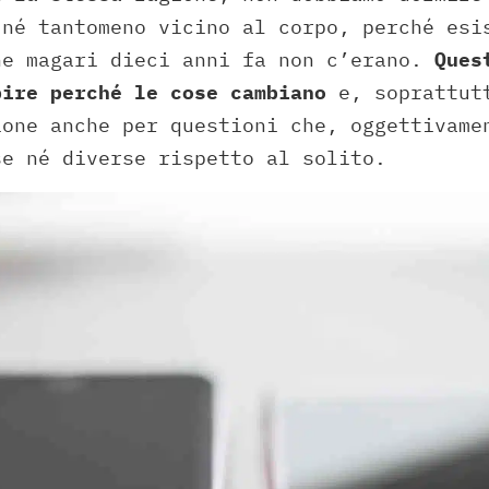
 né tantomeno vicino al corpo, perché esi
he magari dieci anni fa non c’erano.
Ques
pire perché le cose cambiano
e, soprattutt
ione anche per questioni che, oggettivame
se né diverse rispetto al solito.