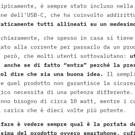
tipicamente, è sempre stato incluso nella
one dell’USB-C, che ha coinvolto addiritt
raticamente tutti allineati su un medesim
 chiaramente, che spesso in casa si tiene
gato alla corrente per passarlo da un pro
, però, che molti utenti sottovalutano:
u
, anche se di fatto “entra” perché la pre
uol dire che sia una buona idea.
Il sempli
re quel prodotto non garantisce la sicure
gico necessita di una potenza differente.
anno bisogno di circa 10 watt, mentre i c
a carica che è dieci volte più potente.
 fare è vedere sempre qual è la portata d
ssima del prodotto ovvero smartphone, cuf