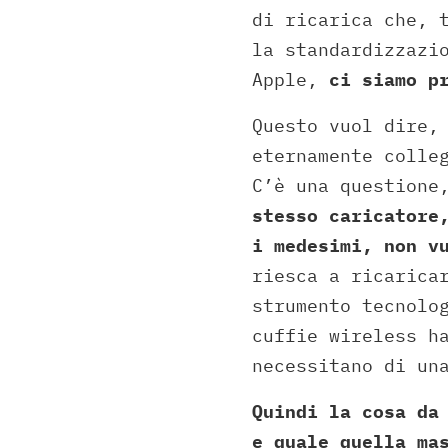
di ricarica che, 
la standardizzazi
Apple,
ci siamo p
Questo vuol dire,
eternamente colle
C’è una questione
stesso caricatore
i medesimi, non v
riesca a ricarica
strumento tecnolo
cuffie wireless h
necessitano di un
Quindi la cosa da
e quale quella ma