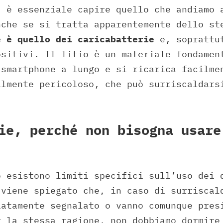
, è essenziale capire quello che andiamo 
nche se si tratta apparentemente dello s
e è quello dei caricabatterie
e, soprattu
ositivi. Il litio è un materiale fondamen
 smartphone a lungo e si ricarica facilme
almente pericoloso, che può surriscaldars
ie, perché non bisogna usare
o esistono limiti specifici sull’uso dei 
 viene spiegato che, in caso di surriscal
iatamente segnalato o vanno comunque pres
r la stessa ragione, non dobbiamo dormire