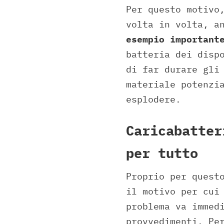
Per questo motivo
volta in volta, a
esempio important
batteria dei disp
di far durare gli
materiale potenzi
esplodere.
Caricabatter
per tutto
Proprio per quest
il motivo per cui
problema va immed
provvedimenti. Pe