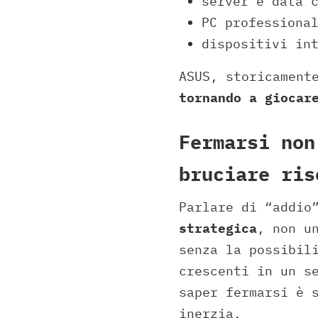
server e data 
PC professiona
dispositivi in
ASUS, storicament
tornando a giocar
Fermarsi non
bruciare ris
Parlare di “addio
strategica
, non u
senza la possibil
crescenti in un s
saper fermarsi è 
inerzia.