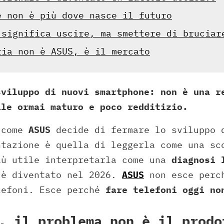
e non è più dove nasce il futuro
 significa uscire, ma smettere di bruciar
zia non è ASUS, è il mercato
sviluppo di nuovi smartphone: non è una r
ile ormai maturo e poco redditizio.
 come
ASUS
decide di fermare lo sviluppo 
ntazione è quella di leggerla come una sc
iù utile interpretarla come una
diagnosi 
 è diventato nel 2026.
ASUS
non esce perc
lefoni. Esce perché
fare telefoni oggi no
, il problema non è il prodo