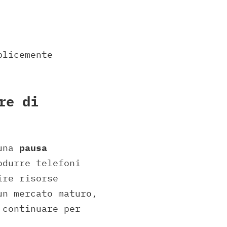
plicemente
re di
 una
pausa
odurre telefoni
ire risorse
un mercato maturo,
 continuare per