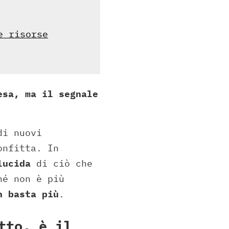
e risorse
esa, ma il segnale
di nuovi
onfitta. In
lucida
di ciò che
hé non è più
n basta più
.
tto, è il