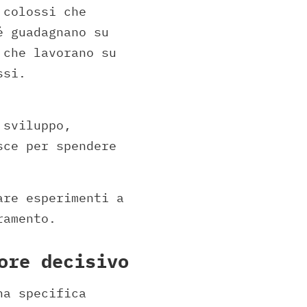
 colossi che
é guadagnano su
 che lavorano su
ssi.
 sviluppo,
sce per spendere
are esperimenti a
ramento.
ore decisivo
na specifica