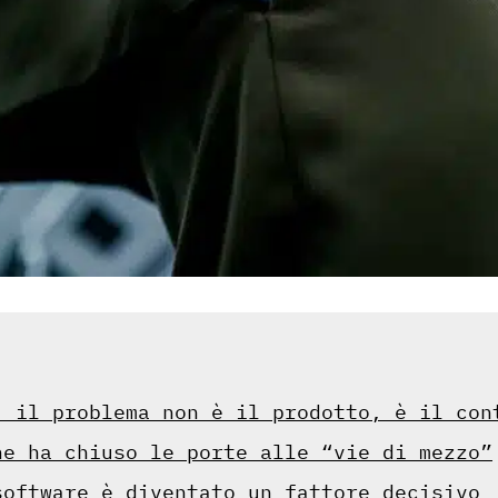
, il problema non è il prodotto, è il con
he ha chiuso le porte alle “vie di mezzo”
software è diventato un fattore decisivo