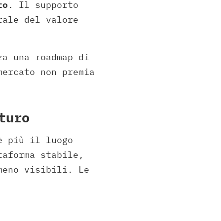
to
. Il supporto
rale del valore
za una roadmap di
mercato non premia
turo
è più il luogo
taforma stabile,
meno visibili. Le