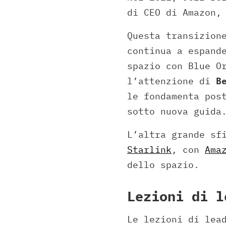
di CEO di Amazon,
Questa transizion
continua a espand
spazio con Blue O
l’attenzione di
B
le fondamenta pos
sotto nuova guida
L’altra grande sf
Starlink
, con
Ama
dello spazio.
Lezioni di l
Le lezioni di lea