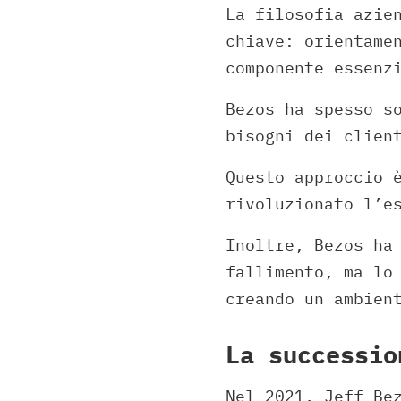
La filosofia azie
chiave: orientame
componente essenz
Bezos ha spesso s
bisogni dei clien
Questo approccio 
rivoluzionato l’e
Inoltre, Bezos ha
fallimento, ma lo
creando un ambien
La successio
Nel 2021, Jeff Be