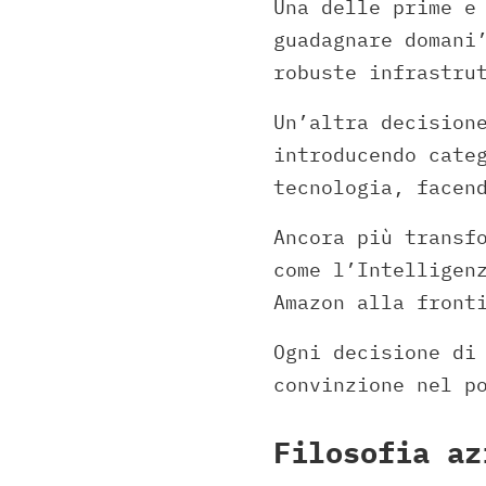
Una delle prime e
guadagnare domani
robuste infrastru
Un’altra decision
introducendo cate
tecnologia, facen
Ancora più transf
come l’Intelligen
Amazon alla front
Ogni decisione d
convinzione nel p
Filosofia az