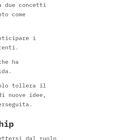
a due concetti
nto come
nticipare i
renti.
che ha
ida.
olo tollera il
di nuove idee,
erseguita.
hip
ettersi dal ruolo