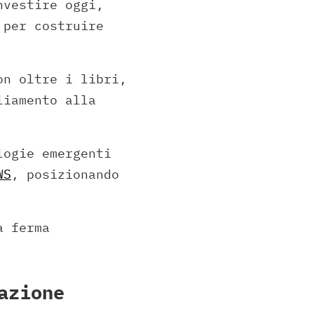
nvestire oggi,
 per costruire
on oltre i libri,
liamento alla
logie emergenti
WS
, posizionando
a ferma
azione