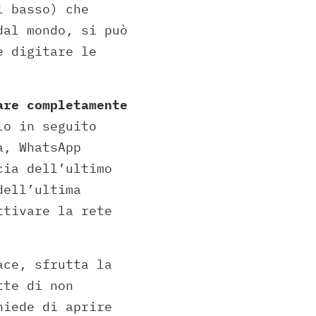
l basso) che
dal mondo, si può
e digitare le
are completamente
lo in seguito
a, WhatsApp
cia dell’ultimo
dell’ultima
ttivare la rete
ace, sfrutta la
tte di non
hiede di aprire