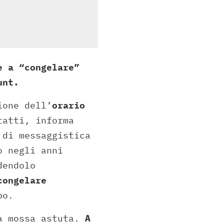
e a “congelare”
ount.
ione dell’
orario
tatti, informa
 di messaggistica
o negli anni
dendolo
congelare
po.
na mossa astuta.
A