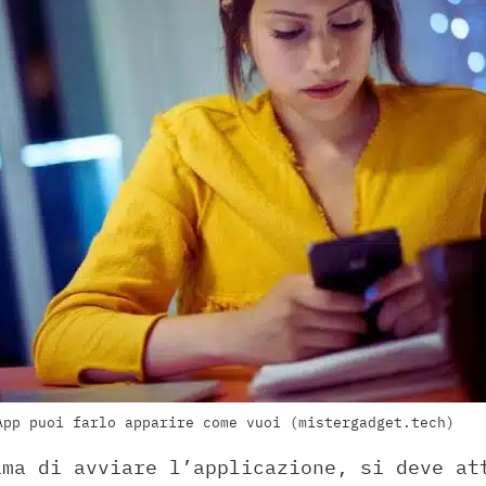
App puoi farlo apparire come vuoi (mistergadget.tech)
ima di avviare l’applicazione, si deve at