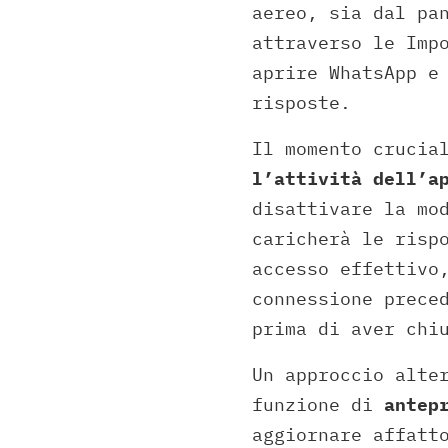
aereo, sia dal pa
attraverso le Imp
aprire WhatsApp e
risposte.
Il momento crucia
l’attività dell’a
disattivare la mo
caricherà le risp
accesso effettivo
connessione prece
prima di aver chi
Un approccio alte
funzione di
antep
aggiornare affatt