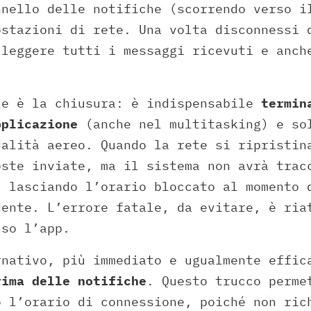
nnello delle notifiche (scorrendo verso i
ostazioni di rete. Una volta disconnessi 
 leggere tutti i messaggi ricevuti e anch
le è la chiusura: è indispensabile
termin
pplicazione
(anche nel multitasking) e so
dalità aereo. Quando la rete si ripristin
oste inviate, ma il sistema non avrà trac
, lasciando l’orario bloccato al momento 
dente. L’errore fatale, da evitare, è ria
uso l’app.
rnativo, più immediato e ugualmente effic
rima delle notifiche
. Questo trucco perme
o l’orario di connessione, poiché non ric