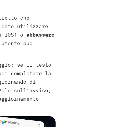
iretto che
iente utilizzare
u iOS) o
abbassare
’utente può
.
ggio: se il testo
per completare la
giornando di
golo sull’avviso,
aggiornamento