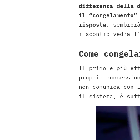
differenza della 
il “congelamento”
risposta
: sembrer
riscontro vedrà l
Come congela
Il primo e più ef
propria connessio
non comunica con 
il sistema, è suf