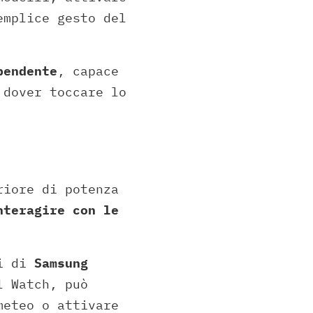
emplice gesto del
pendente
, capace
 dover toccare lo
riore di potenza
nteragire con le
ti di
Samsung
l Watch, può
meteo o attivare