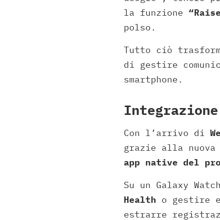
la funzione
“Rais
polso.
Tutto ciò trasfor
di gestire comuni
smartphone.
Integrazione
Con l’arrivo di
W
grazie alla nuov
app native del pr
Su un Galaxy Watc
Health
o gestire 
estrarre registra