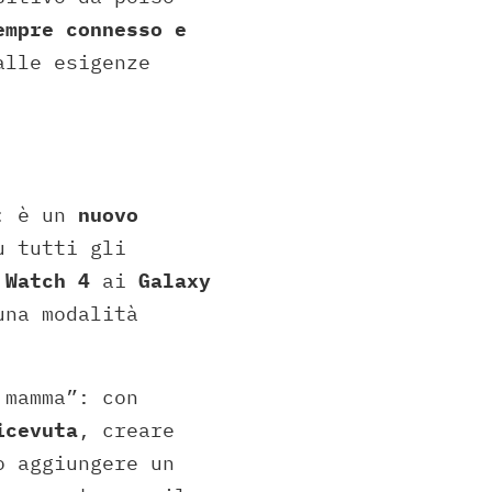
empre connesso e
alle esigenze
t: è un
nuovo
u tutti gli
 Watch 4
ai
Galaxy
una modalità
 mamma”: con
icevuta
, creare
o aggiungere un