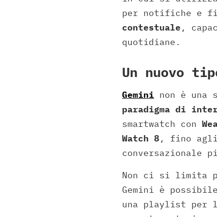
per notifiche e f
contestuale
, capa
quotidiane.
Un nuovo tip
Gemini
non è una s
paradigma di inte
smartwatch con
We
Watch 8
, fino ag
conversazionale p
Non ci si limita 
Gemini è possibil
una playlist per 