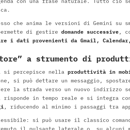
genda con una frase naturale. Tutto ciò s
sca.
esso che anima le versioni di Gemini su s
permette di gestire
domande successive
, c
are i dati provenienti da Gmail, Calendar
tore” a strumento di produtt
a si percepisce nella
produttività in mob
one, si può dettare un messaggio, spostar
dere la strada verso un nuovo indirizzo s
i risponde in tempo reale e si integra c
gi
, riducendo al minimo i passaggi tra ap
lessibile: si può usare il classico coman
remuto il pulsante laterale o, su alcuni 