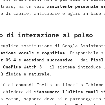
itness, ma un vero
assistente personale s
ce di capire, anticipare e agire in base 
o di interazione al polso
emplice sostituzione di Google Assistan
razione vocale e cognitiva
. Disponibile s
ar OS 4 e versioni successive
— dai
Pixel
li
OnePlus Watch 3
— il sistema introduce 
iù fluida e naturale.
più ai comandi “setta un timer” o “chiama
e chiedere di
riassumere l’ultima email r
la corsa, segnare dove si è parcheggiato 