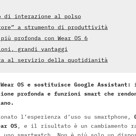
o di interazione al polso
tore” a strumento di produttività
 più profonda con Wear OS 6
ioni, grandi vantaggi
za al servizio della quotidianità
 Wear OS e sostituisce Google Assistant: 
zione profonda e funzioni smart che rendo
iano.
ionato l’esperienza d’uso su smartphone,
ear OS
, e il risultato è un cambiamento r
a uno smartwatch. Non è più solo un dispo