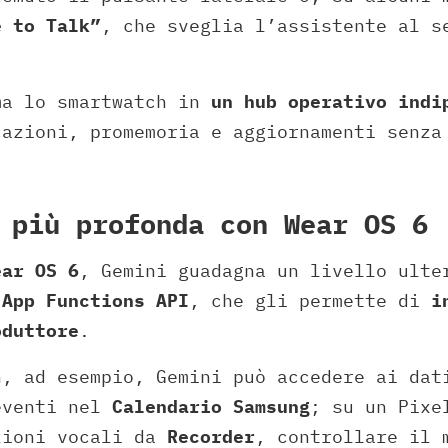
e to Talk”
, che sveglia l’assistente al s
ma lo smartwatch in
un hub operativo indi
cazioni, promemoria e aggiornamenti senza
 più profonda con Wear OS 6
ear OS 6
, Gemini guadagna un livello ulte
a
App Functions API
, che gli permette di
i
oduttore
.
h, ad esempio, Gemini può accedere ai da
eventi nel
Calendario Samsung
; su un Pixe
zioni vocali da
Recorder
, controllare il 