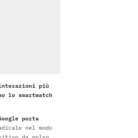
interazioni più
no lo smartwatch
Google porta
adicale nel modo
sitivo da polso