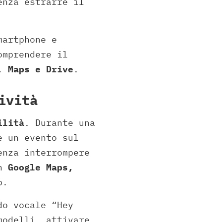
enza estrarre il
martphone e
omprendere il
, Maps e Drive
.
ività
ilità
. Durante una
e un evento sul
enza interrompere
on
Google Maps,
p.
do vocale “Hey
modelli, attivare