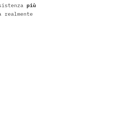
ssistenza
più
a realmente