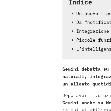
Indice
Un nuovo tip
Da “notifica
Integrazione
Piccole funz
L’intelligen
Gemini debutta su
naturali, integra
un alleato quotid
Dopo aver rivoluz
Gemini anche su W
in cui si utilizz