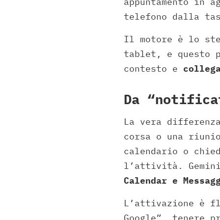
appuntamento in a
telefono dalla ta
Il motore è lo st
tablet, e questo 
contesto e
colleg
Da “notifica
La vera differenz
corsa o una riuni
calendario o chie
l’attività. Gemin
Calendar e Messag
L’attivazione è f
Google”, tenere p