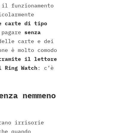
il funzionamento
icolarmente
e carte di tipo
 pagare
senza
delle carte e dei
one è molto comodo
tramite il lettore
i Ring Watch
: c’è
enza nemmeno
rano irrisorie
che quando