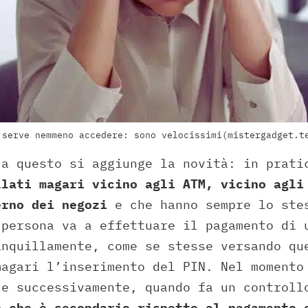
 serve nemmeno accedere: sono velocissimi(mistergadget.t
 a questo si aggiunge la novità: in prati
lati magari vicino agli ATM, vicino agli
erno dei negozi
e che hanno sempre lo ste
 persona va a effettuare il pagamento di 
anquillamente, come se stesse versando qu
magari l’inserimento del PIN. Nel momento
ue successivamente, quando fa un controll
o
che è secondario rispetto al pagamento 