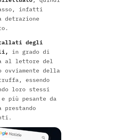
asso, infatti
a detrazione
to.
allati degli
li,
in grado di
a al lettore del
o ovviamente della
truffa, essendo
ndo loro stessi
 e più pesante da
a prestando
nti.