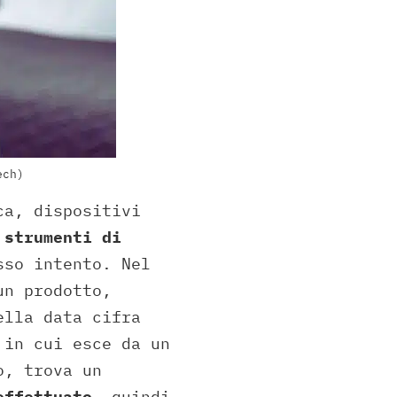
ech)
ca, dispositivi
 strumenti di
sso intento. Nel
un prodotto,
ella data cifra
 in cui esce da un
o, trova un
effettuato
, quindi