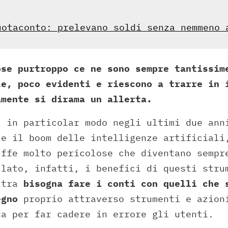
uotaconto: prelevano soldi senza nemmeno 
ose purtroppo ce ne sono sempre tantissim
le, poco evidenti e riescono a trarre in 
amente si dirama un allerta.
, in particolar modo negli ultimi due ann
 e il boom delle intelligenze artificiali
uffe molto pericolose che diventano sempr
 lato, infatti, i benefici di questi stru
ltra
bisogna fare i conti con quelli che 
egno
proprio attraverso strumenti e azion
ta per far cadere in errore gli utenti.