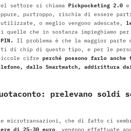
del settore si chiama
Pickpocketing 2.0
e 
eppure, purtroppo, rischia di essere part
 utilizzate, o meglio vengono adescate,
l
di quelle che in sostanza impieghiamo per
 PIN.
Il problema è che la maggior parte 
ati di chip di questo tipo, e per le pers
piccole cifre
perché possono farlo anche 
elefono, dallo Smartwatch, addirittura da
.
uotaconto: prelevano soldi s
te microtransazioni, che di fatto ci semb
sere di 25-30 euro
, vengono effettuate an