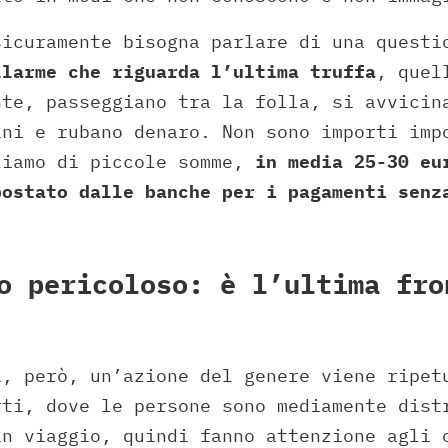
sicuramente bisogna parlare di una questi
larme che riguarda l’ultima truffa
, quel
nte, passeggiano tra la folla, si avvicin
ini e rubano denaro. Non sono importi imp
liamo di piccole somme,
in media 25-30 eu
postato dalle banche per i pagamenti senz
o pericoloso: è l’ultima fro
i, però, un’azione del genere viene ripet
rti, dove le persone sono mediamente dist
in viaggio, quindi fanno attenzione agli 