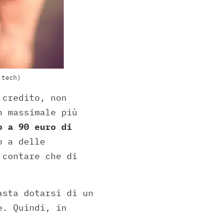
.tech)
 credito, non
n massimale più
o a 90 euro di
o a delle
 contare che di
asta dotarsi di un
e. Quindi, in