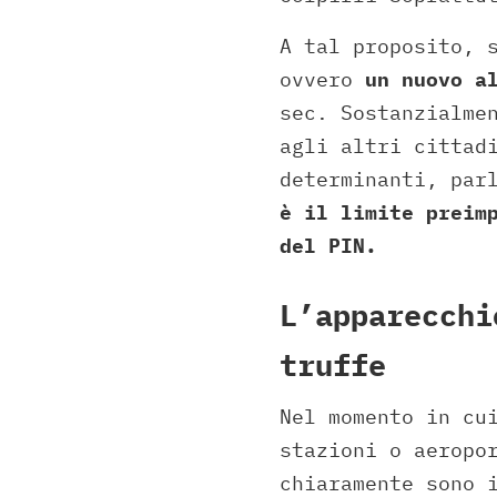
A tal proposito, 
ovvero
un nuovo al
sec. Sostanzialme
agli altri cittad
determinanti, par
è il limite preim
del PIN.
L’apparecchi
truffe
Nel momento in cu
stazioni o aeropo
chiaramente sono 