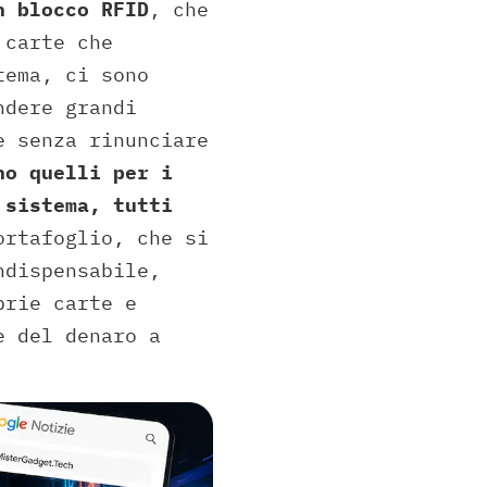
n
blocco RFID
, che
 carte che
tema, ci sono
ndere grandi
e senza rinunciare
no quelli per i
 sistema, tutti
ortafoglio, che si
ndispensabile,
prie carte e
e del denaro a