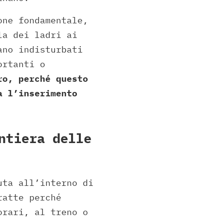
one fondamentale,
la dei ladri ai
ano indisturbati
ortanti o
ro, perché questo
a l’inserimento
ntiera delle
uta all’interno di
ratte perché
orari, al treno o