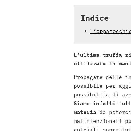
Indice
L’apparecchi
L’ultima truffa r
utilizzata in man
Propagare delle i
possibile per agg
possibilità di av
Siamo infatti tut
materia
da poterci
malintenzionati p
colpirli soprattu