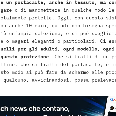
re un portacarte, anche in tessuto, ma co
agare o di manomettere in qualche modo le
totalmente protette. Oggi, con questo sis
ano anche 10 euro, quindi non bisogna spe
c’è un’ampia selezione, e si può sceglier
le o magari eleganti o particolari.
Ci so
quelli per gli adulti, ogni modello, ogni
 questa protezione
. Che si tratti di un p
ellino, che si tratti del portacarte, è i
esto modo si può fare da schermo alle pro
e qualcuno, avvicinandosi, possa prelevar