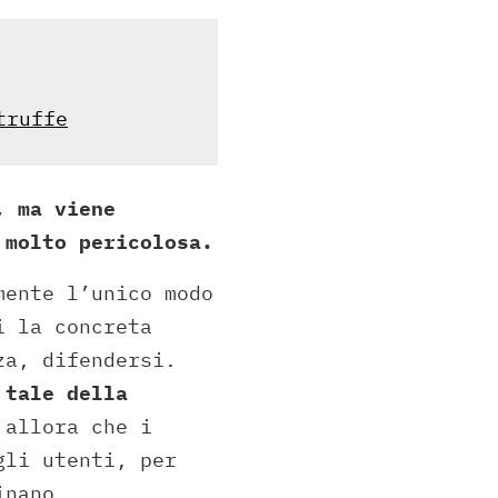
truffe
, ma viene
 molto pericolosa.
mente l’unico modo
i la concreta
za, difendersi.
 tale della
 allora che i
gli utenti, per
inano.