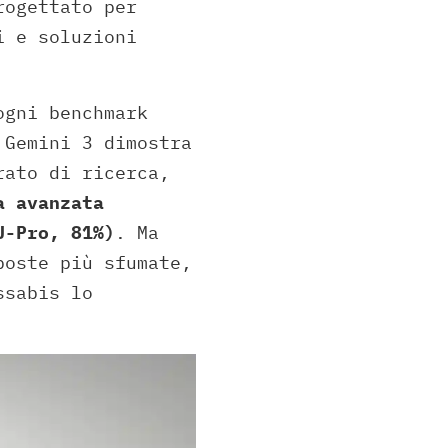
rogettato per
i e soluzioni
gni benchmark
 Gemini 3 dimostra
rato di ricerca,
a avanzata
U-Pro, 81%)
. Ma
poste più sfumate,
ssabis lo