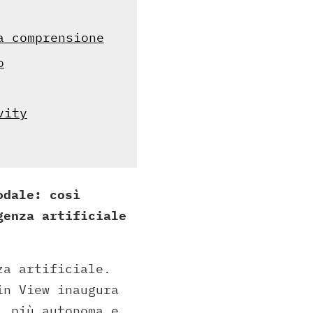
a comprensione
o
vity
odale: così
genza artificiale
za artificiale.
in View inaugura
, più autonoma e,