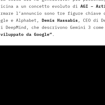
vicina a un concetto evoluto di
AGI – Art
irmare l’annuncio sono tre figure chiave
ogle e Alphabet,
Demis Hassabis
, CEO di D
di DeepMind, che descrivono Gemini 3 com
sviluppato da Google”
.