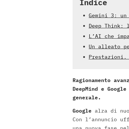
Indice
Gemini 3: un
Deep Think: 
L’AI che imp
Un alleato p
Prestazioni,
Ragionamento avan
DeepMind e Google
generale.
Google
alza di nuo
Con l’annuncio uf
una nuova fase ne