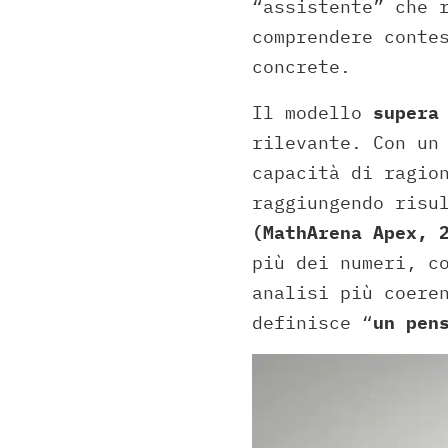
“assistente” che 
comprendere conte
concrete.
Il modello
supera
rilevante. Con un
capacità di ragio
raggiungendo risu
(MathArena Apex, 
più dei numeri, c
analisi più coere
definisce “
un pen