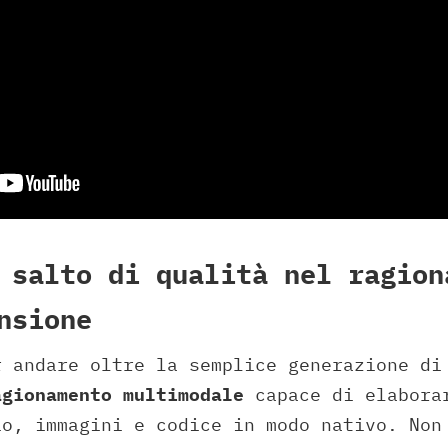
 salto di qualità nel ragion
nsione
r andare oltre la semplice generazione di
agionamento multimodale
capace di elaborar
io, immagini e codice in modo nativo. Non