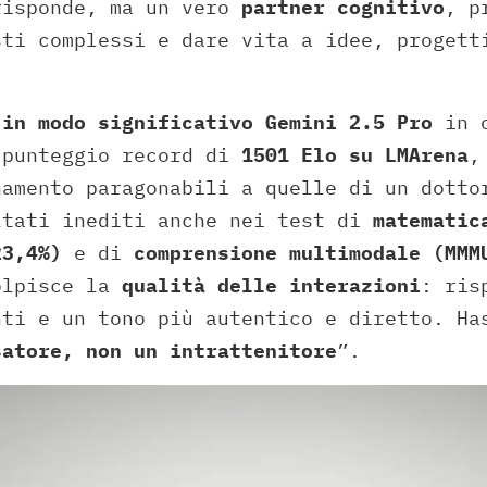
risponde, ma un vero
partner cognitivo
, p
sti complessi e dare vita a idee, progett
 in modo significativo Gemini 2.5 Pro
in o
 punteggio record di
1501 Elo su LMArena
,
namento paragonabili a quelle di un dotto
ltati inediti anche nei test di
matematic
23,4%)
e di
comprensione multimodale (MMM
olpisce la
qualità delle interazioni
: ris
nti e un tono più autentico e diretto. Ha
satore, non un intrattenitore
”.