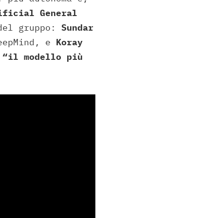
ificial General
 del gruppo:
Sundar
eepMind, e
Koray
e
“il modello più