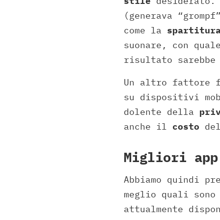
stile
desiderato. 
(generava “grompf
come la
spartitur
suonare, con qual
risultato sarebbe
Un altro fattore 
su dispositivi mo
dolente della
pri
anche il
costo
de
Migliori app
Abbiamo quindi pr
meglio quali sono
attualmente dispo