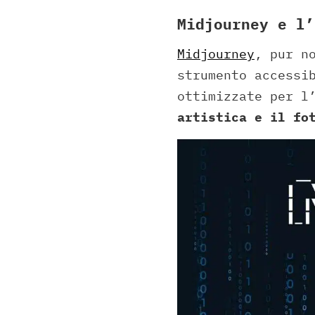
Midjourney e l’
Midjourney
, pur n
strumento accessi
ottimizzate per l
artistica e il fo