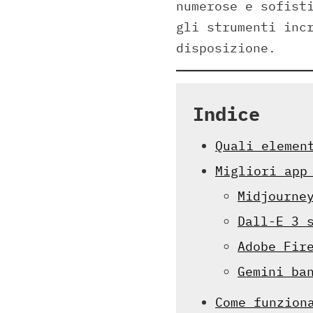
numerose e sofist
gli strumenti inc
disposizione.
Indice
Quali elemen
Migliori app
Midjourne
Dall-E 3 
Adobe Fir
Gemini ba
Come funzion