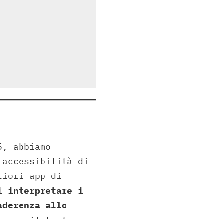
5, abbiamo
’accessibilità di
liori app di
i interpretare i
aderenza allo