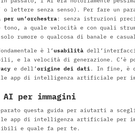
In passato, l’AI era notoriamente pessim
” o lettere senza senso). Per fare un par
a per un’orchestra
: senza istruzioni prec
e tono, a quale velocità e con quali stru
 solo rumore o qualcosa di banale e casua
fondamentale è l’
usabilità
dell’interfacci
bili, e la velocità di generazione. C’è p
vacy
e dell’
origine dei dati
. In fine, è 
lle app di intelligenza artificiale per i
 AI per immagini
eparato questa guida per aiutarti a scegl
 le app di intelligenza artificiale per i
nibili e quale fa per te.