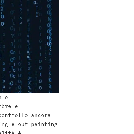
n e
mbre e
controllo ancora
ing e out-painting
alità è