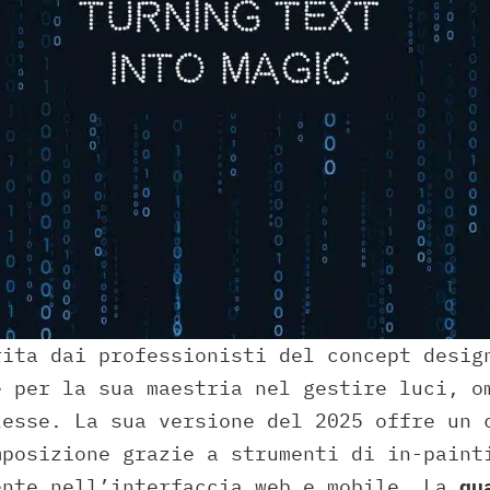
rita dai professionisti del concept desig
e per la sua maestria nel gestire luci, o
lesse. La sua versione del 2025 offre un 
mposizione grazie a strumenti di in-paint
ente nell’interfaccia web e mobile. La
qu