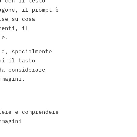
a con il testo
agone, il prompt è
ise su cosa
menti, il
le.
a, specialmente
oi il tasto
da considerare
mmagini.
iere e comprendere
mmagini