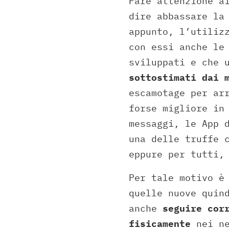
Fare attenzione 
dire abbassare la
appunto, l’utiliz
con essi anche le
sviluppati e che 
sottostimati dai 
escamotage per ar
forse migliore in
messaggi, le App 
una delle truffe 
eppure per tutti,
Per tale motivo è
quelle nuove quin
anche
seguire cor
fisicamente
nei ne