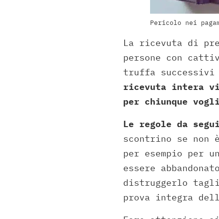
Pericolo nei paga
La ricevuta di pr
persone con catti
truffa successivi
ricevuta intera v
per chiunque vogl
Le regole da segu
scontrino se non 
per esempio per u
essere abbandonat
distruggerlo tagl
prova integra del