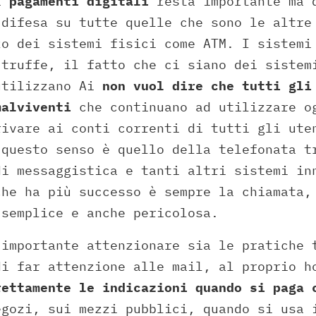
ai
pagamenti digitali
resta importante ma 
 difesa su tutte quelle che sono le altre
zo dei sistemi fisici come ATM. I sistemi
 truffe, il fatto che ci siano dei sistem
utilizzano Ai
non vuol dire che tutti gli
malviventi
che continuano ad utilizzare o
rivare ai conti correnti di tutti gli ute
 questo senso è quello della telefonata t
di messaggistica e tanti altri sistemi in
che ha più successo è sempre la chiamata,
 semplice e anche pericolosa.
 importante attenzionare sia le pratiche 
di far attenzione alle mail, al proprio h
rettamente le indicazioni quando si paga 
gozi, sui mezzi pubblici, quando si usa 