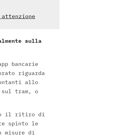
 attenzione
almente sulla
app bancarie
orato riguarda
ontanti allo
 sul tram, o
o il ritiro di
te spinto le
n misure di