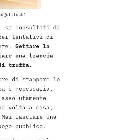
adget.tech)
, se consultati da
per tentativi di
ente.
Gettare la
iare una traccia
di truffa.
pre di stampare lo
pa è necessaria,
 assolutamente
na volta a casa,
 Mai lasciare una
uogo pubblico.