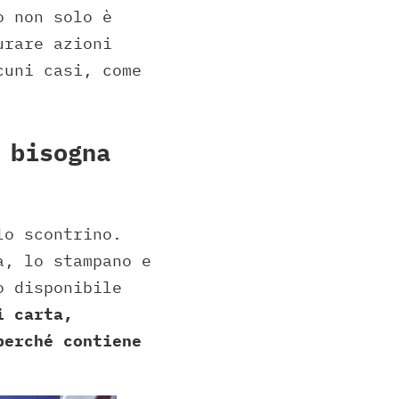
o non solo è
urare azioni
cuni casi, come
 bisogna
lo scontrino.
a, lo stampano e
o disponibile
i carta,
perché contiene