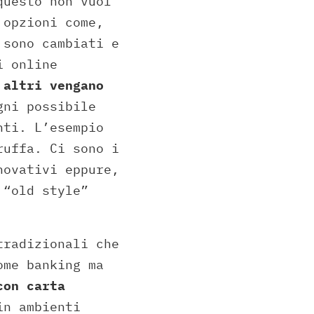
questo non vuol
 opzioni come,
 sono cambiati e
i online
 altri vengano
gni possibile
nti. L’esempio
ruffa. Ci sono i
novativi eppure,
 “old style”
tradizionali che
ome banking ma
con carta
in ambienti