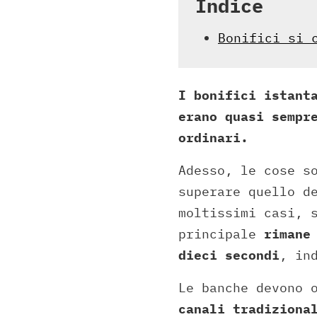
Indice
Bonifici si 
I bonifici istant
erano quasi sempr
ordinari.
Adesso, le cose s
superare quello d
moltissimi casi, 
principale
rimane
dieci secondi
, in
Le banche devono 
canali tradiziona