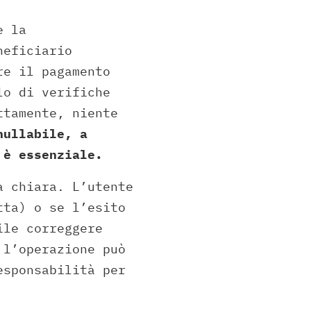
e la
neficiario
re il pagamento
lo di verifiche
ttamente, niente
nullabile, a
 è essenziale.
a chiara. L’utente
tta) o se l’esito
ile correggere
 l’operazione può
esponsabilità per