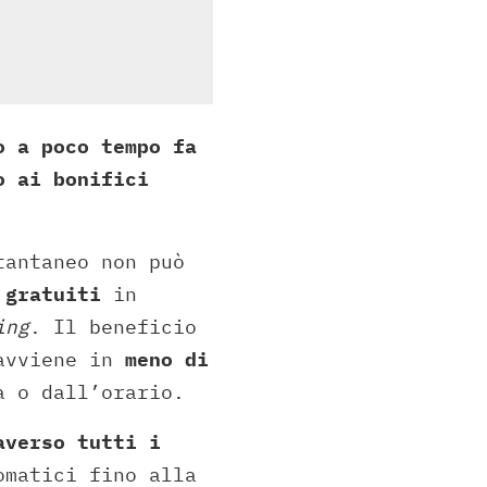
o a poco tempo fa
o ai bonifici
tantaneo non può
o
gratuiti
in
ing
. Il beneficio
 avviene in
meno di
a o dall’orario.
averso tutti i
matici fino alla