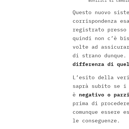
Bonifici si cambi
Questo nuovo sist
corrispondenza es
registrato presso
quindi non c’è bi
volte ad assicura
di strano dunque
differenza di que
L’esito della ver
saprà subito se i
è
negativo o parz
prima di proceder
comunque essere e
le conseguenze.