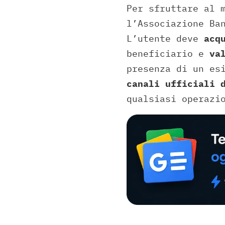
Per sfruttare al 
l’Associazione Ba
L’utente deve
acq
beneficiario e
va
presenza di un es
canali ufficiali 
qualsiasi operazi