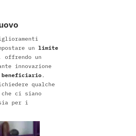
uovo
iglioramenti
impostare un
limite
, offrendo un
ante innovazione
 beneficiario
.
ichiedere qualche
 che ci siano
sia per i