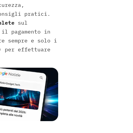
curezza,
onsigli pratici.
plete
sul
il pagamento in
re sempre e solo i
) per effettuare