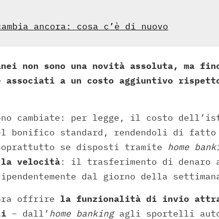
cambia ancora: cosa c’è di nuovo
anei non sono una novità assoluta, ma fin
e associati a un costo aggiuntivo rispett
ono cambiate: per legge, il costo dell’is
el bonifico standard, rendendoli di fatt
soprattutto se disposti tramite
home bank
 la velocità
: il trasferimento di denaro
dipendentemente dal giorno della settiman
ora offrire
la funzionalità di invio attr
li
– dall’
home banking
agli sportelli auto