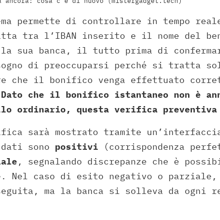
a ancora: cosa c’è di nuovo (mistergadget.tech)
ema permette di controllare in tempo real
atta tra l’IBAN inserito e il nome del be
 la sua banca, il tutto prima di conferma
sogno di preoccuparsi perché si tratta so
re che il bonifico venga effettuato corre
.
Dato che il bonifico istantaneo non è an
llo ordinario, questa verifica preventiva
ifica sarà mostrato tramite un’interfacci
 dati sono
positivi
(corrispondenza perfe
iale
, segnalando discrepanze che è possib
e. Nel caso di esito negativo o parziale,
seguita, ma la banca si solleva da ogni r