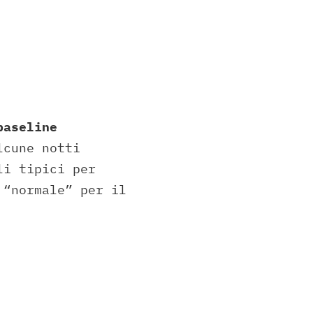
baseline
lcune notti
li tipici per
 “normale” per il