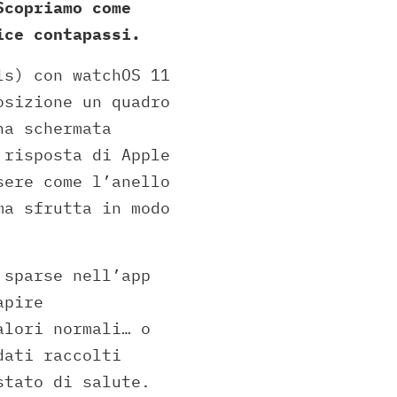
Scopriamo come
ice contapassi.
s) con watchOS 11
osizione un quadro
na schermata
 risposta di Apple
sere come l’anello
ma sfrutta in modo
 sparse nell’app
apire
alori normali… o
dati raccolti
stato di salute.