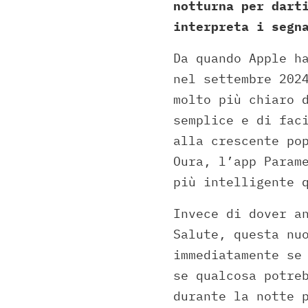
notturna per dart
interpreta i segn
Da quando Apple h
nel settembre 202
molto più chiaro 
semplice e di fac
alla crescente po
Oura, l’app Param
più intelligente 
Invece di dover a
Salute, questa nu
immediatamente se
se qualcosa potre
durante la notte 