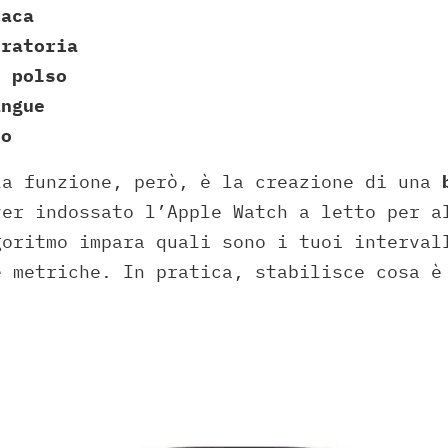
iaca
iratoria
l polso
angue
no
la funzione, però, è la creazione di una
ver indossato l’Apple Watch a letto per a
goritmo impara quali sono i tuoi interval
e metriche. In pratica, stabilisce cosa è