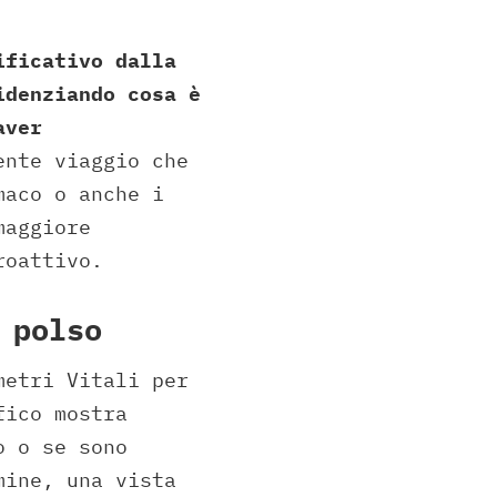
ificativo dalla
idenziando cosa è
aver
ente viaggio che
maco o anche i
maggiore
roattivo.
 polso
metri Vitali per
fico mostra
o o se sono
mine, una vista