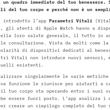
i un quadro immediato del tuo benessere. 
ali del tuo corpo e perché non è un sempl
a introdotto l’app
Parametri Vitali
(Vital
4, gli utenti di Apple Watch hanno a disp
della loro salute generale, il tutto in u
ile consultazione. Vista da molti come la
polarità di dispositivi dedicati al benes
etri Vitali non introduce nuovi sensori, 
quelli esistenti.
nalizzare singolarmente le varie metriche
ova funzione le riunisce per aiutarti a c
 il tuo corpo sta operando entro i suoi v
bbe essere fuori posto. L’app analizza i 
per creare un riepilogo completo del tuo 