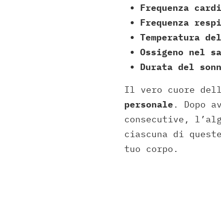
Frequenza card
Frequenza resp
Temperatura de
Ossigeno nel s
Durata del son
Il vero cuore del
personale
. Dopo a
consecutive, l’al
ciascuna di quest
tuo corpo.