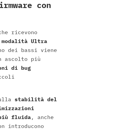
irmware con
che ricevono
a
modalità Ultra
no dei bassi viene
n ascolto più
oni di bug
ccoli
sulla
stabilità del
imizzazioni
più fluida
, anche
on introducono