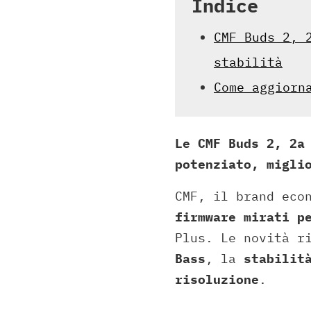
Indice
CMF Buds 2, 
stabilità
Come aggiorn
Le CMF Buds 2, 2a
potenziato, migli
CMF, il brand eco
firmware mirati p
Plus. Le novità r
Bass
, la
stabilit
risoluzione
.