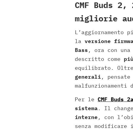
CMF Buds 2, 
migliorie au
L’aggiornamento p
la
versione firmw
Bass
, ora con una
descritto come
pi
equilibrato. Oltr
generali
, pensate
malfunzionamenti 
Per le
CMF Buds 2
sistema
. Il chang
interne
, con l’ob
senza modificare 