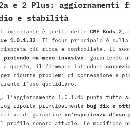
2a e 2 Plus: aggiornamenti f
dio e stabilità
iù importante è quello delle
CMF Buds 2
, 
are 1.0.1.32
. Il focus principale è sull
 risposta più ricca e controllata. Il suo
ù profondo ma meno invasivo
, garantendo u
e a questo, il firmware introduce
correzi
 per ridurre problemi di connessione e pi
durante l’uso quotidiano.
a
, l’aggiornamento 1.0.1.46 punta tutto 
elog riporta principalmente
bug fix e ott
iettivo di garantire
un’esperienza d’uso 
il profilo sonoro attuale. Le modifiche n