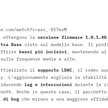
be.com/watch?v=aar_-DI7ezM
s
ottengono la
versione firmware 1.0.1.40
ltra Bass
visto sul modello base. Il prof
offrire
bassi più incisivi
, mantenendo al
 sulle frequenze medie e alte.
ottimizzato il
supporto LDAC
, il codec au
ny. L’aggiornamento migliora la stabilità
riducendo
lag e interruzioni
durante la r
tooth. Anche in questo caso, il pacchetto
i di bug
che mirano a una maggiore affida