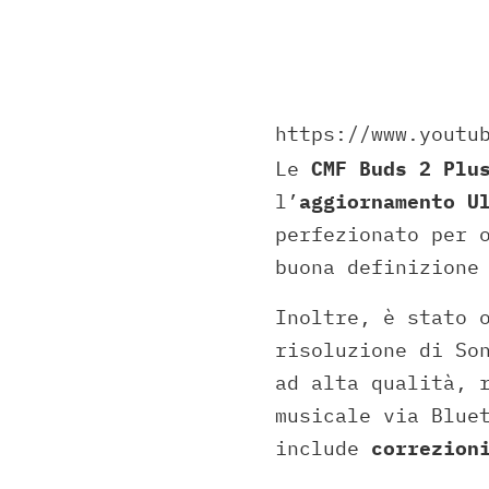
https://www.youtu
Le
CMF Buds 2 Plu
l’
aggiornamento U
perfezionato per 
buona definizione
Inoltre, è stato 
risoluzione di So
ad alta qualità, 
musicale via Blue
include
correzion