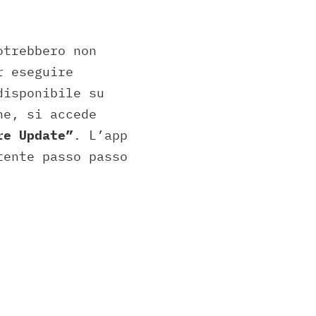
otrebbero non
r eseguire
disponibile su
ne, si accede
re Update”
. L’app
tente passo passo