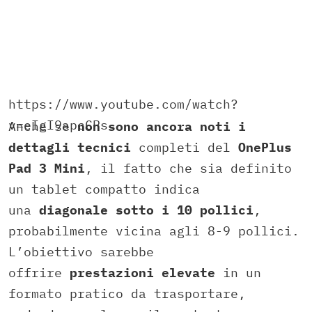
https://www.youtube.com/watch?
v=eIgI9apcCPs
Anche se
non sono ancora noti i
dettagli tecnici
completi del
OnePlus
Pad 3 Mini
, il fatto che sia definito
un tablet compatto indica
una
diagonale sotto i 10 pollici
,
probabilmente vicina agli 8-9 pollici.
L’obiettivo sarebbe
offrire
prestazioni elevate
in un
formato pratico da trasportare,