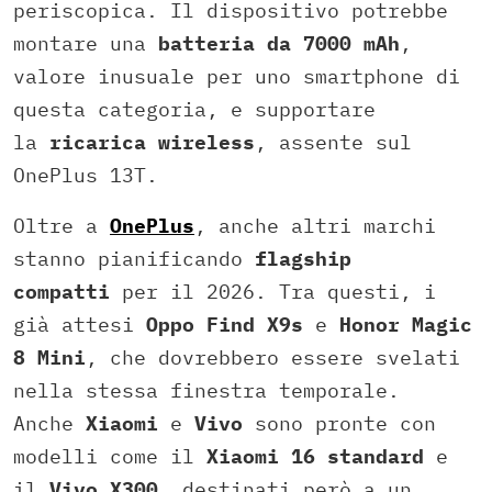
periscopica. Il dispositivo potrebbe
montare una
batteria da 7000 mAh
,
valore inusuale per uno smartphone di
questa categoria, e supportare
la
ricarica wireless
, assente sul
OnePlus 13T.
Oltre a
OnePlus
, anche altri marchi
stanno pianificando
flagship
compatti
per il 2026. Tra questi, i
già attesi
Oppo Find X9s
e
Honor Magic
8 Mini
, che dovrebbero essere svelati
nella stessa finestra temporale.
Anche
Xiaomi
e
Vivo
sono pronte con
modelli come il
Xiaomi 16 standard
e
il
Vivo X300
, destinati però a un