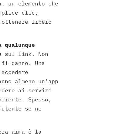
a: un elemento che
mplice clic,
 ottenere libero
a qualunque
e sul link. Non
 il danno. Una
 accedere
anno almeno un’app
edere ai servizi
orrente. Spesso,
’utente se ne
era arma è la