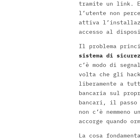
tramite un link. 
l’utente non perc
attiva l’installa
accesso al dispos
Il problema princ
sistema di sicure
c’è modo di segna
volta che gli hac
liberamente a tut
bancaria sul prop
bancari, il passo
non c’è nemmeno u
accorge quando or
La cosa fondament