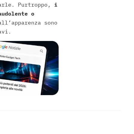
arle. Purtroppo,
i
audolente o
all’apparenza sono
avi.