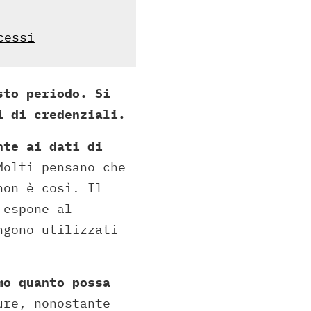
cessi
sto periodo. Si
i di credenziali.
nte ai dati di
Molti pensano che
non è così. Il
 espone al
ngono utilizzati
mo quanto possa
re, nonostante