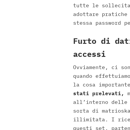
tutte le sollecit
adottare pratiche
stessa password p
Furto di dat
accessi
Ovviamente, ci so
quando effettuiam
la cosa important
stati prelevati,
m
all’interno delle
sorta di matriosk
illimitata. I ric
questi set, parte