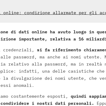
i online: condizione allarmate per gli ac
ione di dati online ha avuto luogo in que
sizione importante, relativa a 16 miliard
i credenziali,
si fa riferimento chiarame
 alle password, ma anche ai nomi utente. 
sia relativo alla password, ma in realtà 
mplice: infatti, una delle casistiche che
o la divulgazione dei nomi utente, che ve
cessi anomali.
iamo costantemente esposti,
quindi sappia
 condividere i nostri dati personali.
Eppu