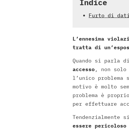
Indice
Furto di dat
L’ennesima violaz
tratta di un’espo
Quando si parla d
accesso
, non solo
l’unico problema 
motivo è molto se
problema è propri
per effettuare ac
Tendenzialmente s
essere pericoloso