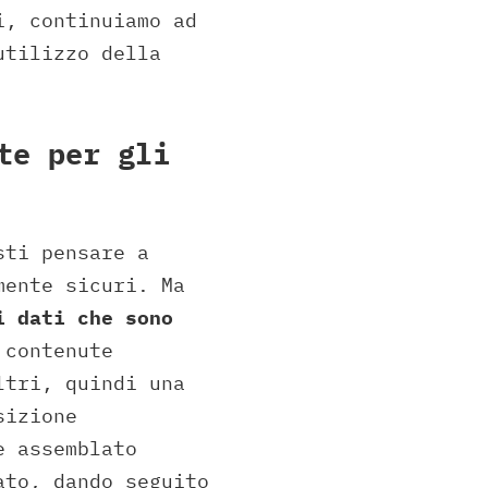
i, continuiamo ad
utilizzo della
te per gli
sti pensare a
mente sicuri. Ma
i dati che sono
 contenute
ltri, quindi una
sizione
e assemblato
ato, dando seguito