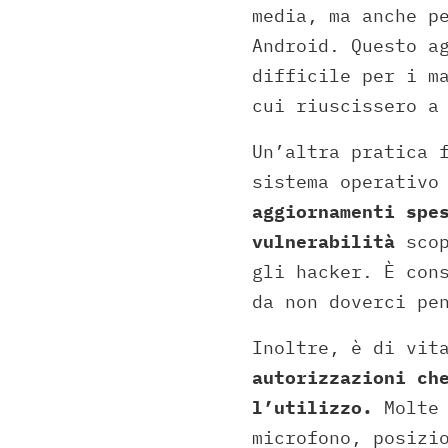
media, ma anche p
Android. Questo a
difficile per i m
cui riuscissero a
Un’altra pratica 
sistema operativo
aggiornamenti spe
vulnerabilità
scop
gli hacker. È con
da non doverci pe
Inoltre, è di vit
autorizzazioni ch
l’utilizzo.
Molte 
microfono, posizi