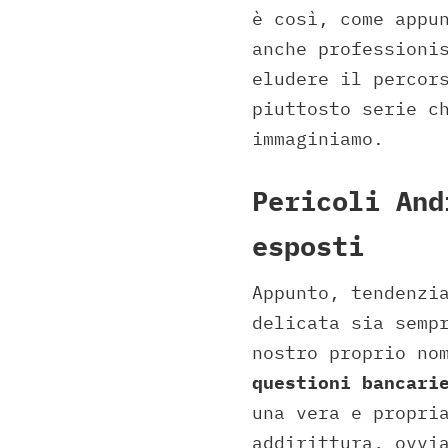
è così, come appu
anche professioni
eludere il percor
piuttosto serie c
immaginiamo.
Pericoli And
esposti
Appunto, tendenzi
delicata sia semp
nostro proprio no
questioni bancari
una vera e propri
addirittura, ovvi