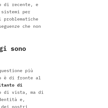
o di recente, e
 sistemi per
i problematiche
seguenze che non
gi sono
questione più
o è di fronte al
ltanto di
o di vista, ma di
dentità e,
 dei nostri