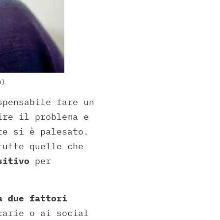
h)
spensabile fare un
ire il problema e
te si è palesato.
tutte quelle che
sitivo
per
a due fattori
carie o ai social