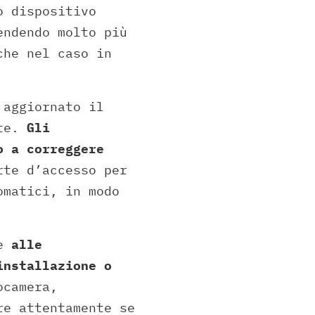
o dispositivo
endendo molto più
che nel caso in
 aggiornato il
ate.
Gli
o a correggere
rte d’accesso per
omatici, in modo
ne
alle
installazione o
ocamera,
re attentamente se