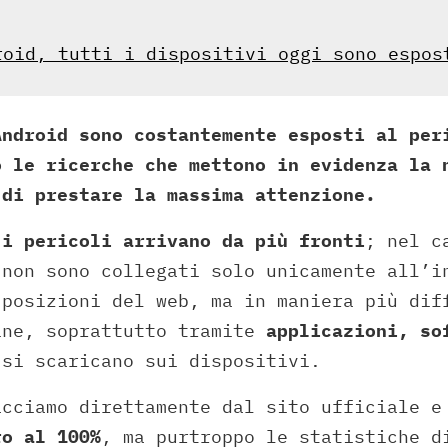
roid, tutti i dispositivi oggi sono espos
Android sono costantemente esposti al per
o le ricerche che mettono in evidenza la 
 di prestare la massima attenzione.
i
i pericoli arrivano da più fronti
; nel c
 non sono collegati solo unicamente all’i
 posizioni del web, ma in maniera più dif
ine, soprattutto tramite
applicazioni, so
si scaricano sui dispositivi.
acciamo direttamente dal sito ufficiale e
ro al 100%
, ma purtroppo le statistiche d