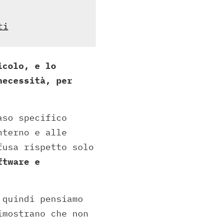
ti
icolo, e lo
necessità, per
aso specifico
nterno e alle
fusa rispetto solo
ftware e
 quindi pensiamo
imostrano che non