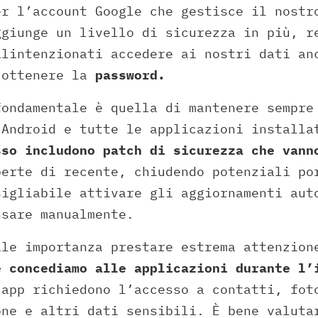
er l’account Google che gestisce il nostr
ggiunge un livello di sicurezza in più, r
alintenzionati accedere ai nostri dati an
 ottenere la
password.
fondamentale è quella di mantenere sempre
 Android e tutte le applicazioni install
sso includono patch di sicurezza che vann
erte di recente, chiudendo potenziali po
sigliabile attivare gli aggiornamenti aut
nsare manualmente.
ale importanza prestare estrema attenzio
e concediamo alle applicazioni durante l’
app richiedono l’accesso a contatti, fot
one e altri dati sensibili. È bene valuta