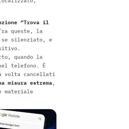
localizzato,
nzione “Trova il
Tra queste, la
 se silenziato, e
sitivo.
rto, quando la
nel telefono. È
a volta cancellati
na misura estrema
,
e materiale