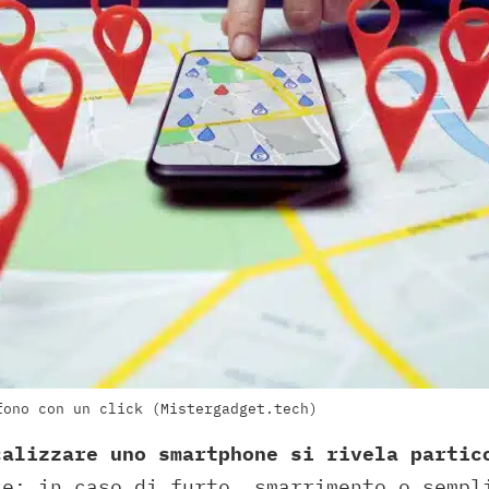
fono con un click (Mistergadget.tech)
calizzare uno smartphone si rivela partic
ze: in caso di furto, smarrimento o sempl