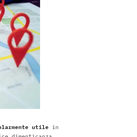
olarmente utile
in
ice dimenticanza