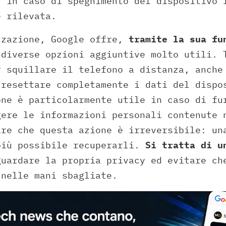
, in caso di spegnimento del dispositivo 
e rilevata.
zzazione, Google offre,
tramite la sua fu
 diverse opzioni aggiuntive molto utili. 
r squillare il telefono a distanza, anche
 resettare completamente i dati del dispo
one è particolarmente utile in caso di fu
gere le informazioni personali contenute 
are che questa azione è irreversibile: un
più possibile recuperarli.
Si tratta di u
guardare la propria privacy ed evitare ch
 nelle mani sbagliate.