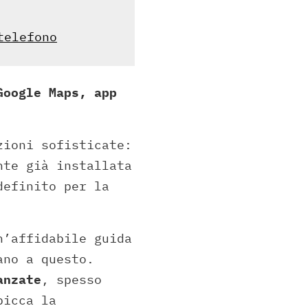
telefono
Google Maps, app
zioni sofisticate:
nte già installata
definito per la
n’affidabile guida
ano a questo.
anzate
, spesso
picca la