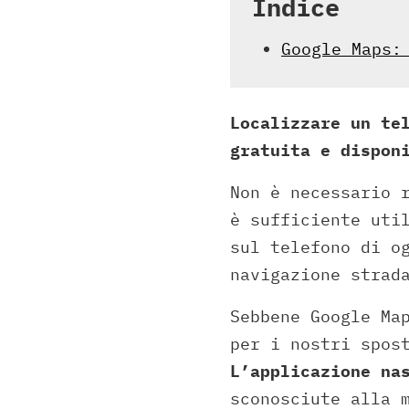
Indice
Google Maps:
Localizzare un te
gratuita e dispon
Non è necessario 
è sufficiente uti
sul telefono di o
navigazione strad
Sebbene Google Ma
per i nostri spos
L’applicazione na
sconosciute alla 