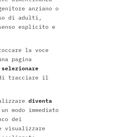
genitore anziano o
so di adulti,
senso esplicito e
toccare la voce
una pagina
 selezionare
di tracciare il
calizzare
diventa
un modo immediato
nco dei
e visualizzare