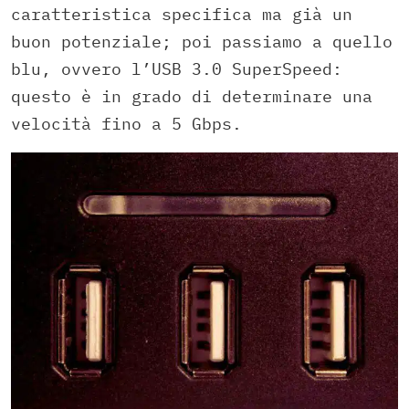
caratteristica specifica ma già un
buon potenziale; poi passiamo a quello
blu, ovvero l’USB 3.0 SuperSpeed:
questo è in grado di determinare una
velocità fino a 5 Gbps.