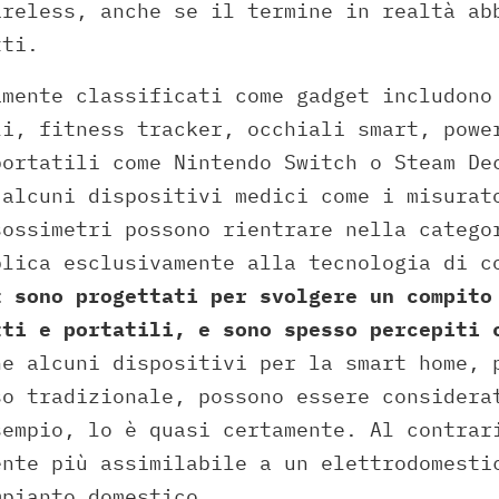
ireless, anche se il termine in realtà ab
tti.
amente classificati come gadget includono
li, fitness tracker, occhiali smart, powe
portatili come Nintendo Switch o Steam De
 alcuni dispositivi medici come i misurat
sossimetri possono rientrare nella catego
plica esclusivamente alla tecnologia di c
t sono progettati per svolgere un compito
tti e portatili, e sono spesso percepiti 
e alcuni dispositivi per la smart home, 
so tradizionale, possono essere considera
sempio, lo è quasi certamente. Al contrar
ente più assimilabile a un elettrodomesti
mpianto domestico.