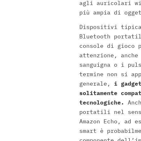
agli auricolari w
più ampia di ogge
Dispositivi tipic
Bluetooth portati
console di gioco 
attenzione, anche
sanguigna o i pul
termine non si ap
generale,
i gadge
solitamente compa
tecnologiche.
Anch
portatili nel sen
Amazon Echo, ad e
smart è probabilm
componente dell’i