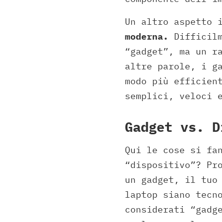
Un altro aspetto 
moderna.
Difficilm
“gadget”, ma un r
altre parole, i g
modo più efficien
semplici, veloci 
Gadget vs. D
Qui le cose si fa
“dispositivo”? Pr
un gadget, il tuo
laptop siano tecn
considerati “gadg