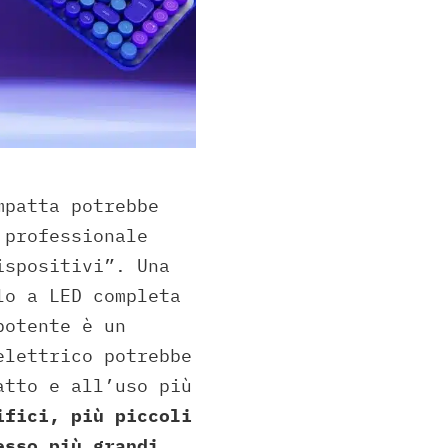
mpatta potrebbe
 professionale
ispositivi”. Una
lo a LED completa
potente è un
elettrico potrebbe
atto e all’uso più
ifici, più piccoli
esso più grandi,