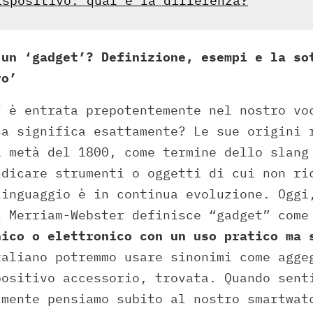
ispositivo: qual è la differenza?
 un ‘gadget’? Definizione, esempi e la so
vo’
” è entrata prepotentemente nel nostro vo
sa significa esattamente? Le sue origini 
a metà del 1800, come termine dello slang
ndicare strumenti o oggetti di cui non ri
linguaggio è in continua evoluzione. Oggi
l Merriam-Webster definisce “gadget” com
nico o elettronico con un uso pratico ma 
aliano potremmo usare sinonimi come agge
positivo accessorio, trovata. Quando sent
lmente pensiamo subito al nostro smartwat