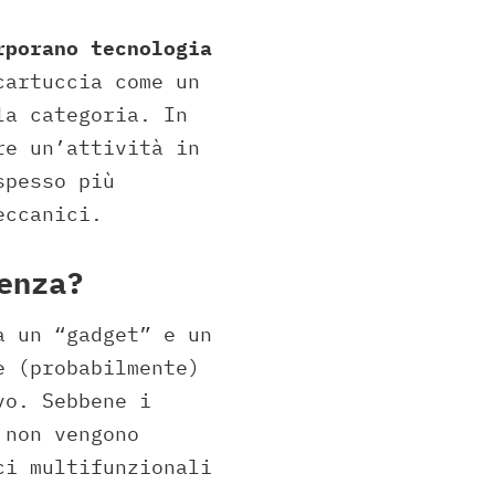
rporano tecnologia
cartuccia come un
la categoria. In
re un’attività in
spesso più
eccanici.
enza?
a un “gadget” e un
è (probabilmente)
vo. Sebbene i
 non vengono
ci multifunzionali