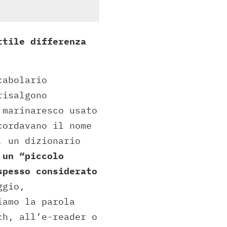
ttile differenza
cabolario
risalgono
 marinaresco usato
cordavano il nome
, un dizionario
e
un “piccolo
spesso considerato
ggio,
iamo la parola
ch, all’e-reader o