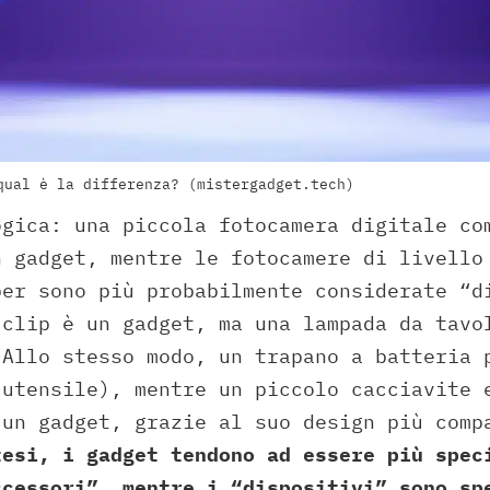
qual è la differenza? (mistergadget.tech)
ogica: una piccola fotocamera digitale co
n gadget, mentre le fotocamere di livello
ber sono più probabilmente considerate “d
 clip è un gadget, ma una lampada da tavo
 Allo stesso modo, un trapano a batteria 
 utensile), mentre un piccolo cacciavite 
 un gadget, grazie al suo design più comp
tesi, i gadget tendono ad essere più spec
ccessori”, mentre i “dispositivi” sono sp