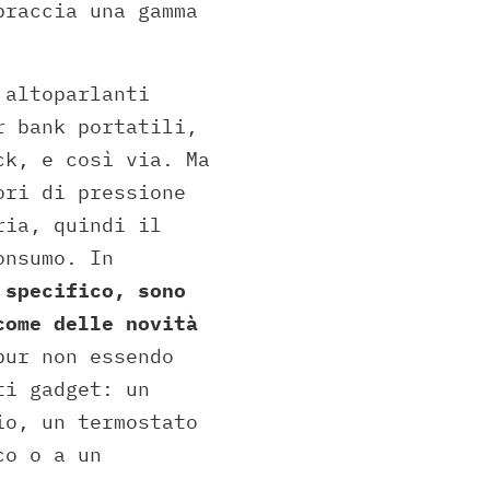
braccia una gamma
 altoparlanti
r bank portatili,
ck, e così via. Ma
ori di pressione
ria, quindi il
onsumo. In
 specifico, sono
come delle novità
pur non essendo
ti gadget: un
io, un termostato
co o a un