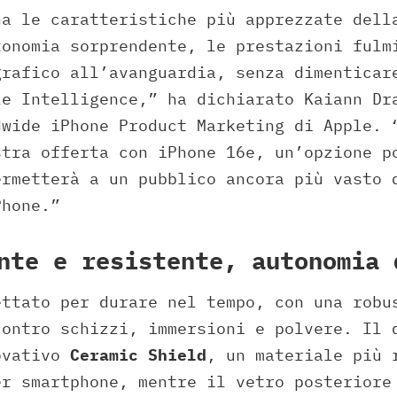
na le caratteristiche più apprezzate dell
tonomia sorprendente, le prestazioni fulm
grafico all’avanguardia, senza dimenticar
le Intelligence,” ha dichiarato Kaiann Dr
dwide iPhone Product Marketing di Apple. 
stra offerta con iPhone 16e, un’opzione p
ermetterà a un pubblico ancora più vasto 
Phone.”
nte e resistente, autonomia 
ettato per durare nel tempo, con una robu
ontro schizzi, immersioni e polvere. Il 
ovativo
Ceramic Shield
, un materiale più 
er smartphone, mentre il vetro posteriore