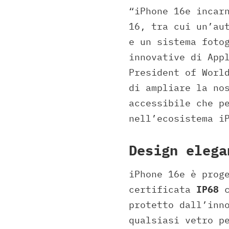
“iPhone 16e incar
16, tra cui un’au
e un sistema foto
innovative di App
President of Worl
di ampliare la no
accessibile che p
nell’ecosistema i
Design elega
iPhone 16e è prog
certificata
IP68
c
protetto dall’inn
qualsiasi vetro p