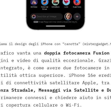
iama il design degli iPhone con “canotta” (mistergadget.
rafico vanta una
doppia fotocamera Fusion
gini e video di qualità eccezionale. Graz
integrato, è come avere due fotocamere in
atilità ottica superiore. iPhone 16e ered
ni di connettività satellitare Apple, tr
enza Stradale, Messaggi via Satellite e D
 rimanere connessi e chiedere aiuto in si
di copertura cellulare o Wi-Fi.