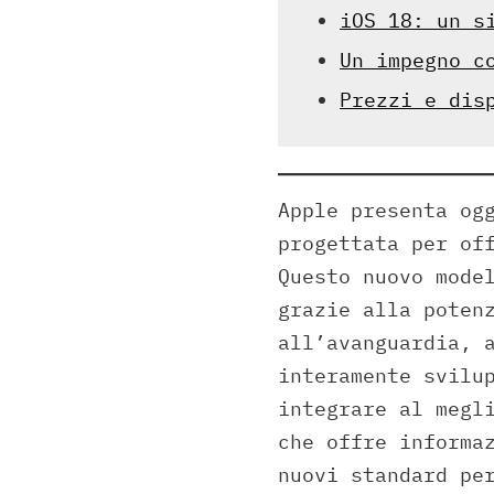
iOS 18: un s
Un impegno c
Prezzi e dis
Apple presenta o
progettata per of
Questo nuovo mode
grazie alla poten
all’avanguardia, 
interamente svilu
integrare al meg
che offre informa
nuovi standard pe