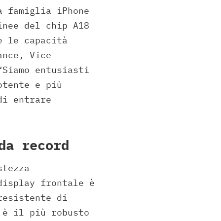
a famiglia iPhone
inee del chip A18
e le capacità
ance, Vice
“Siamo entusiasti
otente e più
di entrare
da record
stezza
display frontale è
resistente di
 è il più robusto