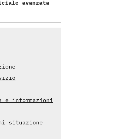
iciale avanzata
zione
vizio
a e informazioni
ni situazione