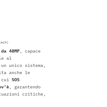
tech)
 da 48MP
, capace
ie al
 un unico sistema,
ita anche le
a cui
SOS
ov’è
, garantendo
tuazioni critiche,