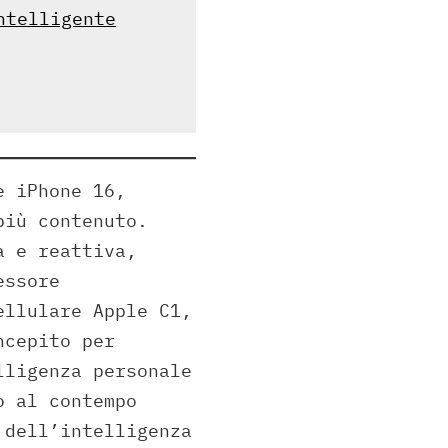
ntelligente
e iPhone 16,
più contenuto.
a e reattiva,
essore
ellulare Apple C1,
ncepito per
lligenza personale
o al contempo
 dell’intelligenza