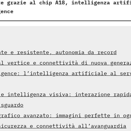
te grazie al chip A18, intelligenza artif
gence
nte e resistente, autonomia da record
al vertice e connettività di nuova genera
igence: l’intelligenza artificiale al ser
 e intelligenza visiva: interazione rapid
 sguardo
grafico avanzato: immagini perfette in og
sicurezza e connettività all’avanguardia