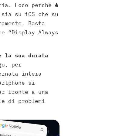
eria. Ecco perché
è
sia su iOS che su
tamente. Basta
ce “Display Always
e la sua durata
go, per
ornata intera
artphone si
ar fronte a una
ie di problemi