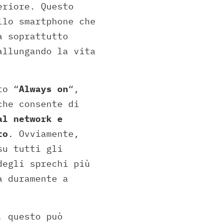
eriore. Questo
llo smartphone che
a soprattutto
allungando la vita
to “
Always on
“,
che consente di
al network e
to
. Ovviamente,
su tutti gli
degli sprechi più
a duramente a
, questo può