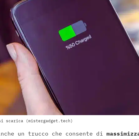
si scarica (mistergadget.tech)
anche un trucco che consente di
massimizza