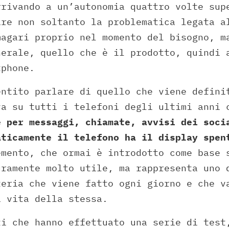
rivando a un’autonomia quattro volte sup
are non soltanto la problematica legata a
magari proprio nel momento del bisogno, m
nerale, quello che è il prodotto, quindi 
tphone.
entito parlare di quello che viene defini
va su tutti i telefoni degli ultimi anni 
e per messaggi, chiamate, avvisi dei soci
aticamente il telefono ha il display spen
emento, che ormai è introdotto come base 
uramente molto utile, ma rappresenta uno 
teria che viene fatto ogni giorno e che v
a vita della stessa.
ti che hanno effettuato una serie di test