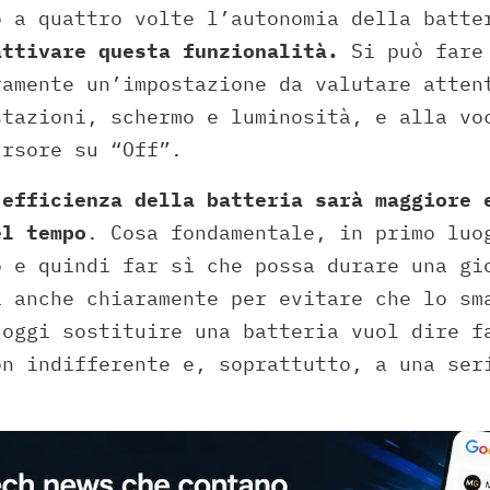
o a quattro volte l’autonomia della batt
attivare questa funzionalità.
Si può fare 
ramente un’impostazione da valutare atten
stazioni, schermo e luminosità, e alla vo
ursore su “Off”.
efficienza della batteria sarà maggiore 
el tempo
. Cosa fondamentale, in primo luo
o e quindi far sì che possa durare una gi
a anche chiaramente per evitare che lo sm
 oggi sostituire una batteria vuol dire f
on indifferente e, soprattutto, a una ser