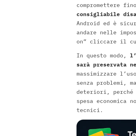
compromettere fin
consigliabile dis
Android ed è sicu
andare nelle impo
on” cliccare il c
In questo modo,
l’
sarà preservata n
massimizzare l’us
senza problemi, m
deteriori, perché
spesa economica n
tecnici.