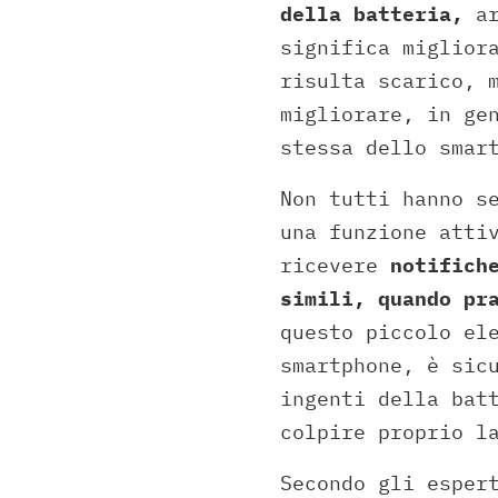
della batteria,
ar
significa miglior
risulta scarico, 
migliorare, in ge
stessa dello smar
Non tutti hanno s
una funzione atti
ricevere
notifich
simili, quando pr
questo piccolo el
smartphone, è sic
ingenti della bat
colpire proprio l
Secondo gli esper