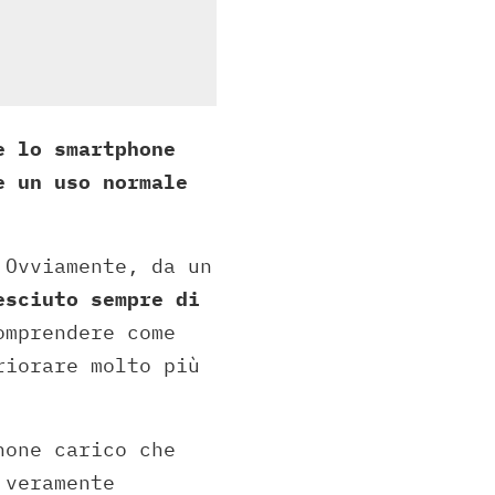
e lo smartphone
e un uso normale
 Ovviamente, da un
esciuto sempre di
omprendere come
riorare molto più
hone carico che
 veramente