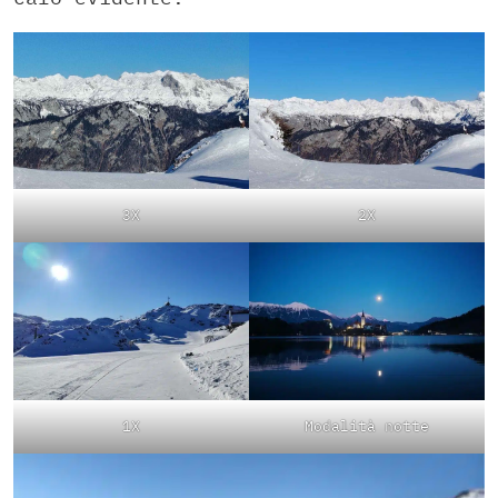
3X
2X
1X
Modalità notte