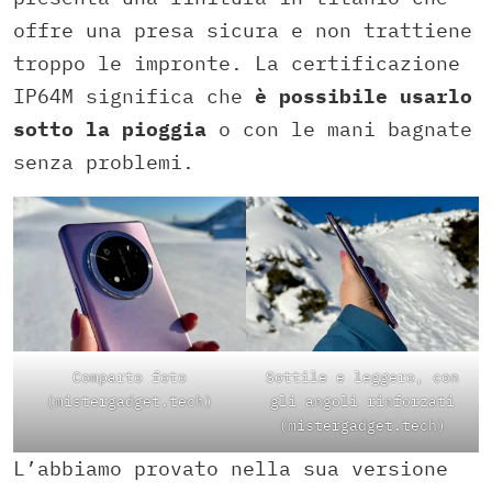
offre una presa sicura e non trattiene
troppo le impronte. La certificazione
IP64M significa che
è possibile usarlo
sotto la pioggia
o con le mani bagnate
senza problemi.
Comparto foto
Sottile e leggero, con
(mistergadget.tech)
gli angoli rinforzati
(mistergadget.tech)
L’abbiamo provato nella sua versione