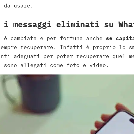
e da usare.
 i messaggi eliminati su Wha
e è cambiata e per fortuna anche
se capita
empre recuperare. Infatti è proprio lo s
enti adeguati per poter recuperare quel m
i sono allegati come foto e video.