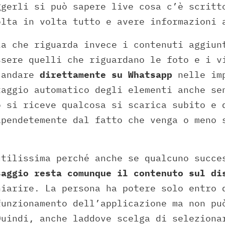
ggerli si può sapere live cosa c’è scritt
olta in volta tutto e avere informazioni 
la che riguarda invece i contenuti aggiun
ssere quelli che riguardano le foto e i v
 andare
direttamente su Whatsapp
nelle imp
taggio automatico degli elementi anche se
o si riceve qualcosa si scarica subito e 
ipendetemente dal fatto che venga o meno 
utilissima perché anche se qualcuno succe
aggio resta comunque il contenuto sul di
hiarire. La persona ha potere solo entro 
funzionamento dell’applicazione ma non pu
Quindi, anche laddove scelga di seleziona