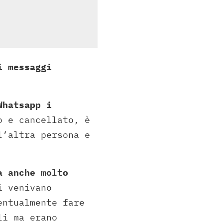
i messaggi
Whatsapp i
o e cancellato, è
l’altra persona e
a anche molto
i venivano
entualmente fare
li ma erano