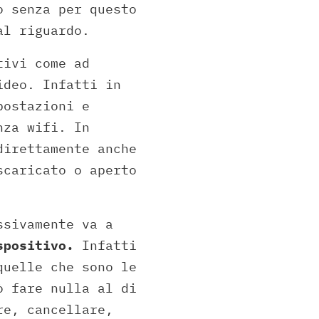
o senza per questo
al riguardo.
tivi come ad
ideo. Infatti in
ostazioni e
nza wifi. In
direttamente anche
scaricato o aperto
ssivamente va a
spositivo.
Infatti
quelle che sono le
ò fare nulla al di
re, cancellare,