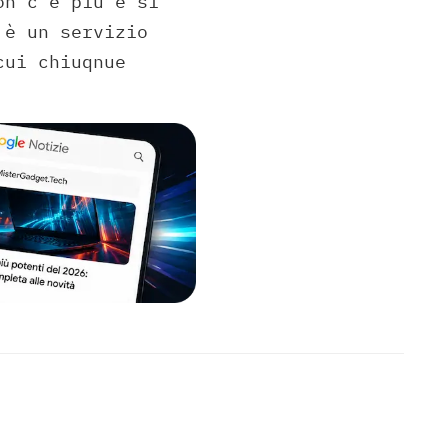
on c’è più e si
 è un servizio
cui chiuqnue