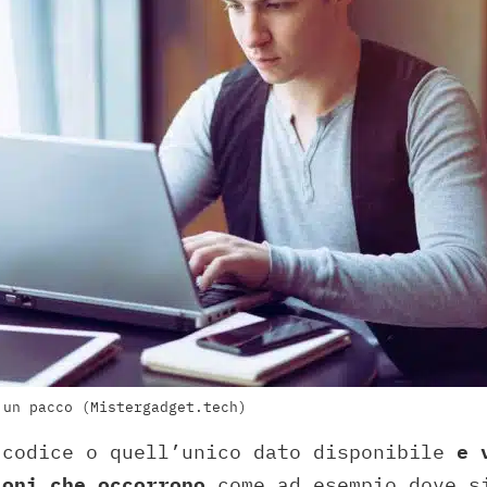
 un pacco (Mistergadget.tech)
 codice o quell’unico dato disponibile
e v
ioni che occorrono
come ad esempio dove s