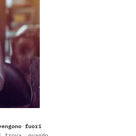
engono fuori
i trova, quando