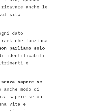
 ricavare anche le
sul sito
ogni dato
track che funziona
non parliamo solo
i identificabili
ltrimenti è
,
senza sapere se
o anche modo di
nza sapere se un
una vita e