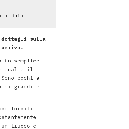
i i dati
 dettagli sulla
 arriva.
olto semplice
,
e qual è il
 Sono pochi a
a di grandi e-
ono forniti
ostantemente
 un trucco e