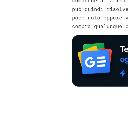
comunque alla fin
può quindi risolv
poco noto eppure 
compra qualunque 