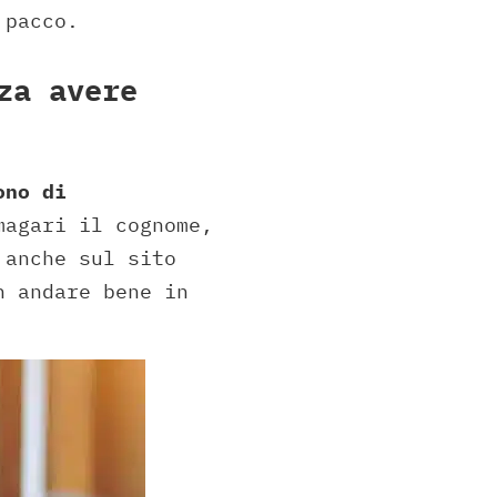
 pacco.
za avere
ono di
magari il cognome,
 anche sul sito
n andare bene in