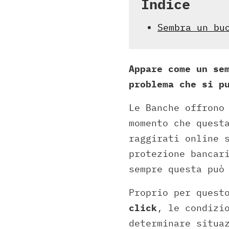
Indice
Sembra un bu
Appare come un se
problema che si p
Le Banche offrono
momento che quest
raggirati online 
protezione bancar
sempre questa può
Proprio per quest
click
, le condizi
determinare situa