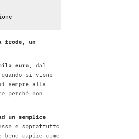
ione
a frode, un
mila euro
, dal
 quando si viene
si sempre alla
re perché non
ad un semplice
esse e soprattutto
è bene capire come