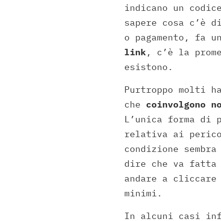
indicano un codic
sapere cosa c’è d
o pagamento, fa u
link
, c’è la prom
esistono.
Purtroppo molti h
che
coinvolgono n
L’unica forma di 
relativa ai peric
condizione sembra
dire che va fatta
andare a cliccare
minimi.
In alcuni casi in