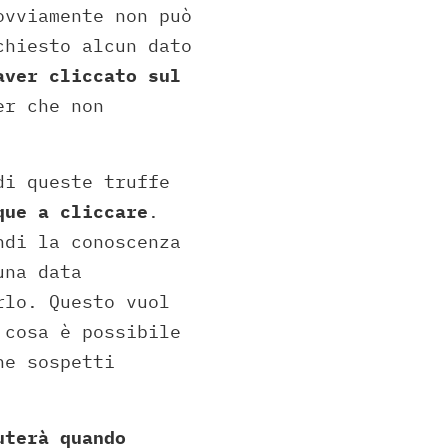
ovviamente non può
chiesto alcun dato
aver cliccato sul
er che non
di queste truffe
que a cliccare
.
ndi la conoscenza
una data
rlo. Questo vuol
 cosa è possibile
he sospetti
terà quando