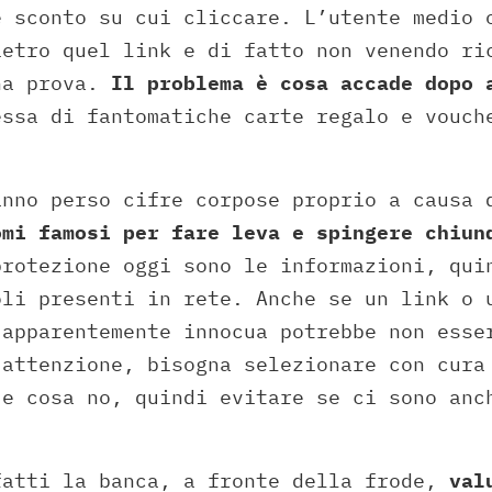
e sconto su cui cliccare. L’utente medio 
ietro quel link e di fatto non venendo ri
na prova.
Il problema è cosa accade dopo 
essa di fantomatiche carte regalo e vouch
anno perso cifre corpose proprio a causa 
omi famosi per fare leva e spingere chiun
protezione oggi sono le informazioni, qui
oli presenti in rete. Anche se un link o 
 apparentemente innocua potrebbe non esse
 attenzione, bisogna selezionare con cura
 e cosa no, quindi evitare se ci sono anc
fatti la banca, a fronte della frode,
valu