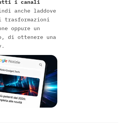
utti i canali
indi anche laddove
i trasformazioni
one oppure un
o, di ottenere una
v.