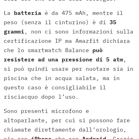
La
batteria
è da 475 mAh, mentre il
peso (senza il cinturino) è di
35
grammi
, non ci sono informazioni sulla
certificazione IP ma Amazfit dichiara
che lo smartwatch Balance
può
resistere ad una pressione di 5 atm
,
si può quindi usare per nuotare sia in
piscina che in acqua salata, ma in
questo caso è consigliabile il
risciacquo dopo l’uso.
Sono presenti microfono e
altoparlante, per cui si possono fare
chiamate direttamente dall’orologio,
sia con
iPhone
che con
Android
. Grazie