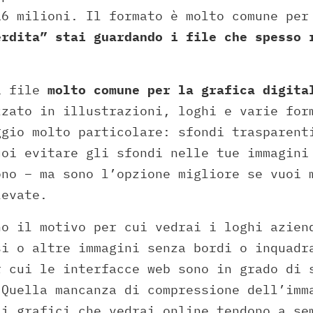
16 milioni. Il formato è molto comune per
rdita” stai guardando i file che spesso 
i file
molto comune per la grafica digita
zzato in illustrazioni, loghi e varie for
ggio molto particolare: sfondi trasparent
uoi evitare gli sfondi nelle tue immagini
ono – ma sono l’opzione migliore se vuoi 
levate.
no il motivo per cui vedrai i loghi azien
si o altre immagini senza bordi o inquadr
r cui le interfacce web sono in grado di 
 Quella mancanza di compressione dell’imm
 i grafici che vedrai online tendono a se