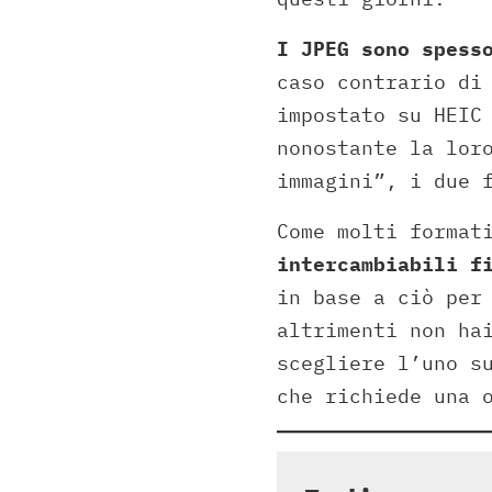
I JPEG sono spess
caso contrario di
impostato su HEIC
nonostante la lor
immagini”, i due 
Come molti format
intercambiabili f
in base a ciò per
altrimenti non ha
scegliere l’uno s
che richiede una 