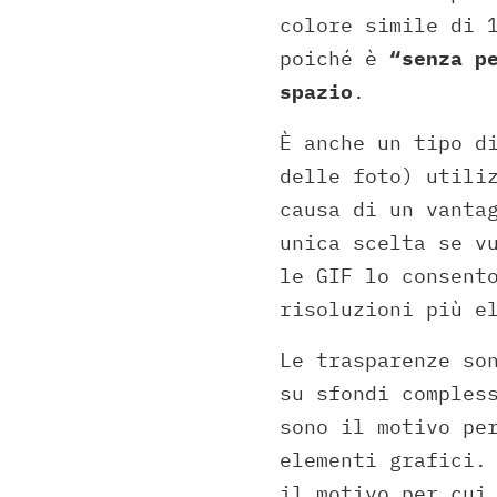
colore simile di 
poiché è
“senza pe
spazio
.
È anche un tipo d
delle foto) utili
causa di un vanta
unica scelta se v
le GIF lo consent
risoluzioni più e
Le trasparenze so
su sfondi comples
sono il motivo pe
elementi grafici.
il motivo per cui