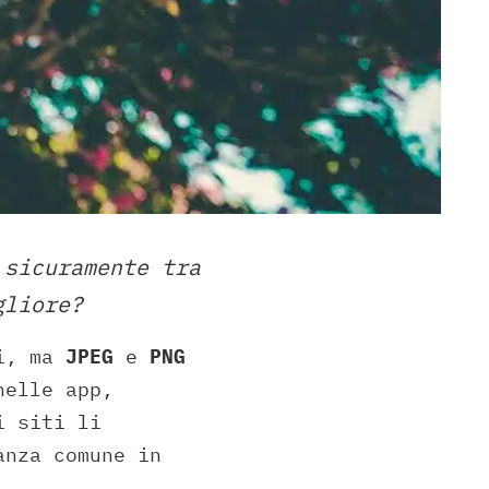
 sicuramente tra
gliore?
ri, ma
JPEG
e
PNG
nelle app,
i siti li
anza comune in