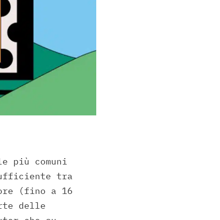
le più comuni
ufficiente tra
ore (fino a 16
rte delle