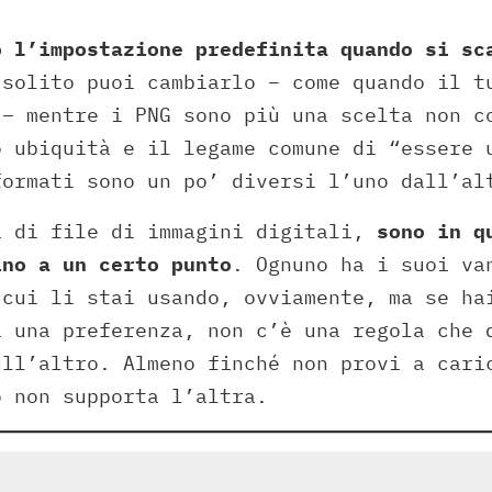
o l’impostazione predefinita quando si sc
 solito puoi cambiarlo – come quando il t
 – mentre i PNG sono più una scelta non c
o ubiquità e il legame comune di “essere 
formati sono un po’ diversi l’uno dall’al
i di file di immagini digitali,
sono in q
ino a un certo punto
. Ognuno ha i suoi va
 cui li stai usando, ovviamente, ma se ha
i una preferenza, non c’è una regola che 
ull’altro. Almeno finché non provi a cari
o non supporta l’altra.