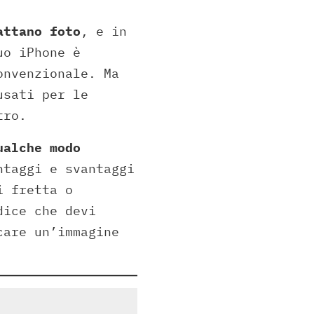
attano foto
, e in
uo iPhone è
onvenzionale. Ma
usati per le
tro.
ualche modo
ntaggi e svantaggi
i fretta o
dice che devi
care un’immagine