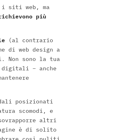
 i siti web, ma
richievono più
le
(al contrario
me di web design a
i. Non sono la tua
 digitali – anche
mantenere
dali posizionati
atura scomodi, e
sovrapporre altri
agine è di solito
mbrare così puliti