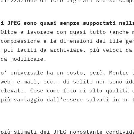
ualizzazione di foto digitali sia su comp
e
i JPEG sono quasi sempre supportati nell
 Oltre a lavorare con quasi tutto (anche 
 compressione e le dimensioni del file ge
o più facili da archiviare, più veloci da
 da modificare.
po’ universale ha un costo, però. Mentre 
 web, e-mail, ecc., di solito non sono id
 elevate. Cose come foto di alta qualità 
 più vantaggio dall’essere salvati in un 
 più sfumati dei JPEG nonostante condivid