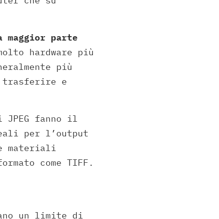
uter che su
a maggior parte
molto hardware più
neralmente più
 trasferire e
i JPEG fanno il
eali per l’output
e materiali
formato come TIFF.
ano un limite di