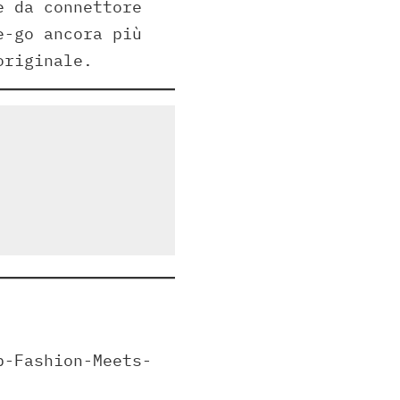
e da connettore
e-go ancora più
originale.
p-Fashion-Meets-