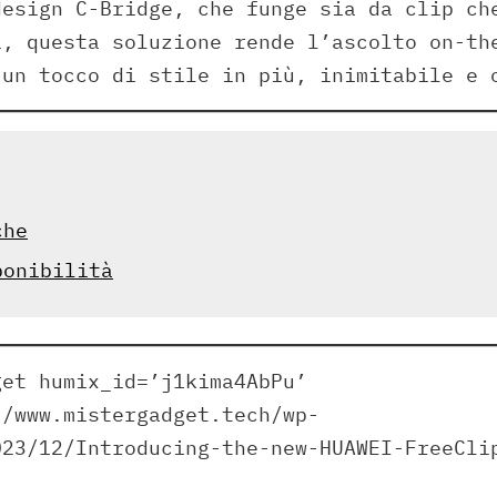
design C-Bridge, che funge sia da clip ch
i, questa soluzione rende l’ascolto on-th
 un tocco di stile in più, inimitabile e 
che
ponibilità
get humix_id=’j1kima4AbPu’
//www.mistergadget.tech/wp-
023/12/Introducing-the-new-HUAWEI-FreeCli