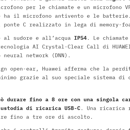
icrofono per le chiamate e un microfono V
e ha il microfono antivento e le batterie
l ponte C realizzato in lega di memory-fo
e al sudore e all’acqua
IP54
. Le chiamate
tecnologia AI Crystal-Clear Call di HUAWE
p neural network (DNN).
ign open-ear, Huawei afferma che la perdi
minimo grazie al suo speciale sistema di 
uò durare fino a 8 ore con una singola ca
custodia di ricarica USB-C
. Una ricarica 
ire fino a tre ore di ascolto.