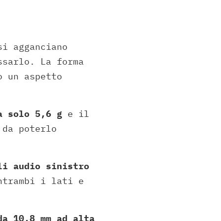
si agganciano
ssarlo. La forma
o un aspetto
a solo 5,6 g
e il
 da poterlo
li audio sinistro
ntrambi i lati e
a 10,8 mm ad alta