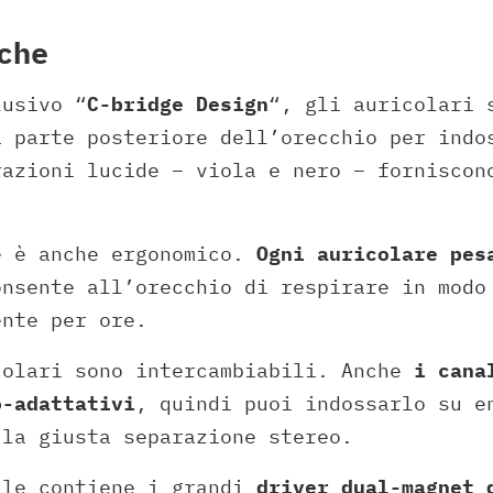
che
lusivo “
C-bridge Design
“, gli auricolari 
a parte posteriore dell’orecchio per indo
razioni lucide – viola e nero – forniscon
e è anche ergonomico.
Ogni auricolare pes
onsente all’orecchio di respirare in modo
ente per ore.
colari sono intercambiabili. Anche
i cana
o-adattativi
, quindi puoi indossarlo su e
 la giusta separazione stereo.
ale contiene i grandi
driver dual-magnet d