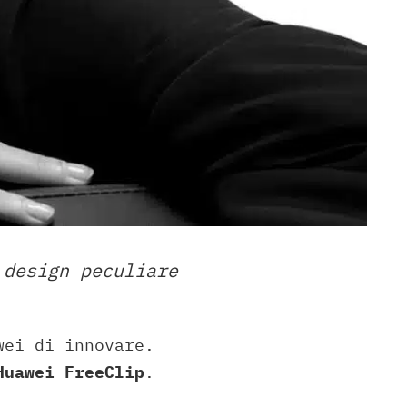
 design peculiare
wei di innovare.
Huawei FreeClip
.