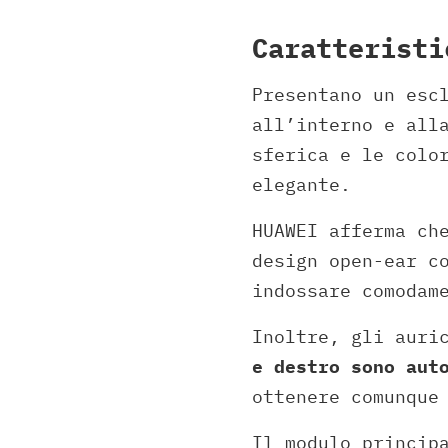
Caratteristi
Presentano un esc
all’interno e all
sferica e le colo
elegante.
HUAWEI afferma ch
design open-ear c
indossare comodam
Inoltre, gli auri
e destro sono aut
ottenere comunque
Il modulo princip