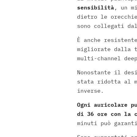
sensibilità
, un m
dietro le orecchi
sono collegati da
È anche resistent
migliorate dalla 
multi-channel dee
Nonostante il des
stata ridotta al 
inverse.
Ogni auricolare p
di 36 ore con la 
minuti può garant