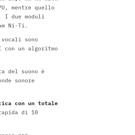
PU, mentre quello
. I due moduli
am Ni-Ti.
 vocali sono
I con un algoritmo
ta del suono è
onde sonore
rica con un totale
rapida di 10