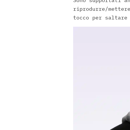
Sono supportati a
riprodurre/metter
tocco per saltare