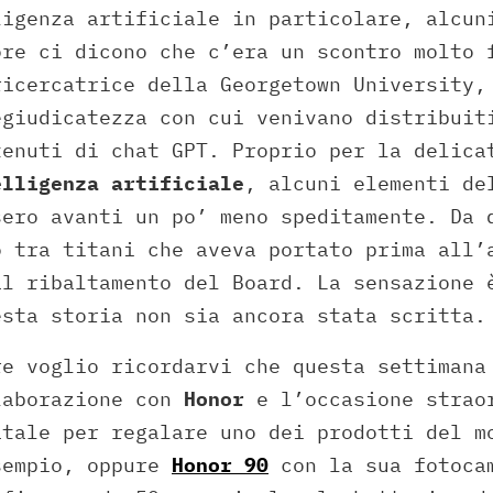
ligenza artificiale in particolare, alcun
ore ci dicono che c’era un scontro molto 
ricercatrice della Georgetown University,
egiudicatezza con cui venivano distribuit
tenuti di chat GPT. Proprio per la delica
elligenza artificiale
, alcuni elementi de
sero avanti un po’ meno speditamente. Da 
o tra titani che aveva portato prima all’
al ribaltamento del Board. La sensazione 
esta storia non sia ancora stata scritta.
re voglio ricordarvi che questa settimana
laborazione con
Honor
e l’occasione strao
atale per regalare uno dei prodotti del 
sempio, oppure
Honor 90
con la sua fotoca