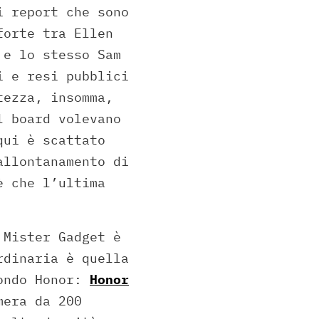
i report che sono
forte tra Ellen
 e lo stesso Sam
i e resi pubblici
tezza, insomma,
l board volevano
qui è scattato
allontanamento di
è che l’ultima
 Mister Gadget è
rdinaria è quella
mondo Honor:
Honor
mera da 200