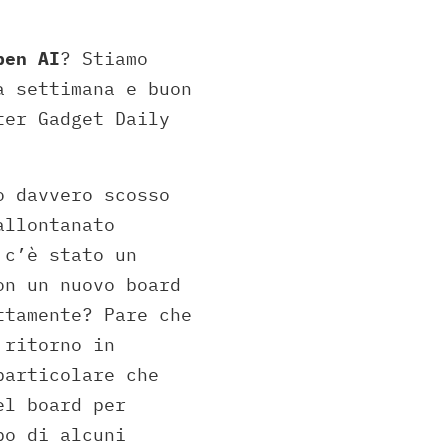
pen AI
? Stiamo
a settimana e buon
ter Gadget Daily
o davvero scosso
allontanato
 c’è stato un
on un nuovo board
ttamente? Pare che
 ritorno in
particolare che
el board per
po di alcuni