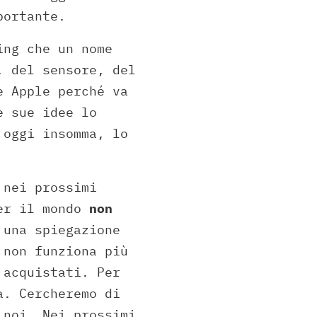
portante.
ing che un nome
, del sensore, del
e Apple perché va
e sue idee lo
 oggi insomma, lo
 nei prossimi
per il mondo
non
una spiegazione
 non funziona più
 acquistati. Per
a. Cercheremo di
 noi. Nei prossimi