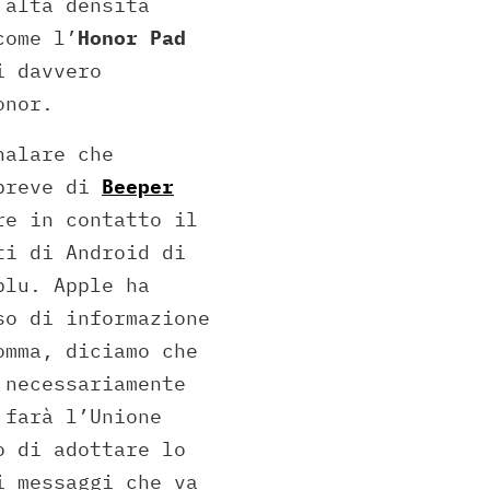
 alta densità
come l’
Honor Pad
i davvero
onor.
nalare che
 breve di
Beeper
re in contatto il
ti di Android di
blu. Apple ha
so di informazione
omma, diciamo che
 necessariamente
 farà l’Unione
o di adottare lo
i messaggi che va