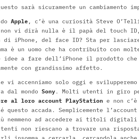
questo sarà sicuramente un cambiamento im
ondo
Apple
, c’è una curiosità Steve O’Tell
 non vi dirà nulla è il papà del touch ID
h di iPhone, del face ID? Sta per lasciar
mma è un uomo che ha contribuito con molt
e idee a fare dell’iPhone il prodotto che
amente con grandissimo affetto.
he vi accenniamo solo oggi e svilupperemo
va dal mondo
Sony
. Molti utenti in giro 
ere al loro account PlayStation
e non c’è 
hé questo accada. Semplicemente l’account
iù nemmeno ad accedere ai titoli digitali
utenti non riescano a trovare una rispost
arli insomma a cercarla, cercandola anche