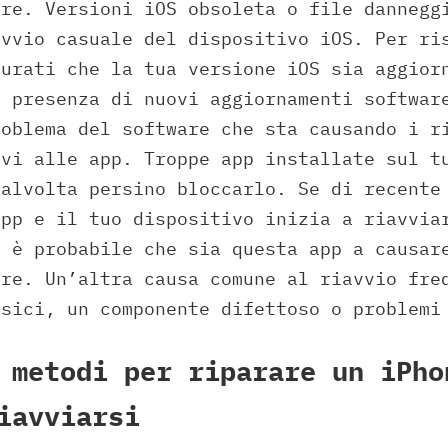
are. Versioni iOS obsoleta o file dannegg
avvio casuale del dispositivo iOS. Per ri
curati che la tua versione iOS sia aggior
a presenza di nuovi aggiornamenti softwar
roblema del software che sta causando i r
ivi alle app. Troppe app installate sul t
talvolta persino bloccarlo. Se di recente
app e il tuo dispositivo inizia a riavvia
, è probabile che sia questa app a causar
are. Un’altra causa comune al riavvio fre
isici, un componente difettoso o problemi
 metodi per riparare un iPho
iavviarsi