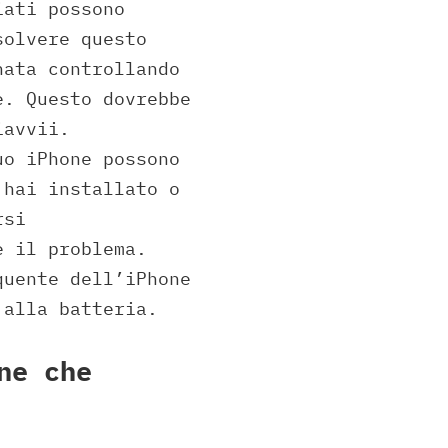
iati possono
solvere questo
nata controllando
e. Questo dovrebbe
iavvii.
uo iPhone possono
 hai installato o
rsi
e il problema.
quente dell’iPhone
 alla batteria.
ne che