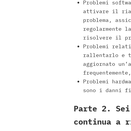
Problemi softw
attivare il ri
problema, assi
regolarmente l
risolvere il p
Problemi relat
rallentarlo e 
aggiornato un’
frequentemente
Problemi hardw
sono i danni f
Parte 2. Sei
continua a r