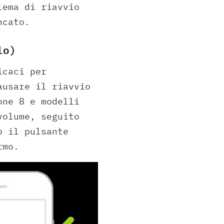
lema di riavvio
ncato.
lo)
icaci per
ausare il riavvio
one 8 e modelli
volume, seguito
o il pulsante
rmo.