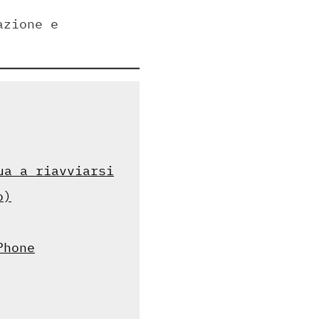
azione e
ua a riavviarsi
o)
Phone