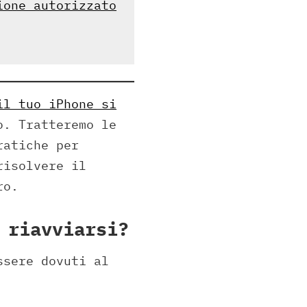
ione autorizzato
il tuo iPhone si
o. Tratteremo le
ratiche per
risolvere il
ro.
 riavviarsi?
ssere dovuti al