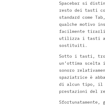
Spacebar si disti
resto dei tasti c
standard come Tab
qualche motivo in
facilmente tirarl
utilizza i tasti 
sostituiti.
Sotto i tasti, tr
un’ottima scelta 
sonoro relativame
spaziatrice è abb
di alcun tipo, il
prestazioni del r
Sfortunatamente, 