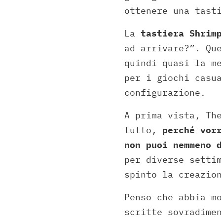
ottenere una tast
La
tastiera Shrim
ad arrivare?”. Qu
quindi quasi la m
per i giochi casu
configurazione.
A prima vista, Th
tutto,
perché vor
non puoi nemmeno 
per diverse setti
spinto la creazio
Penso che abbia m
scritte sovradime