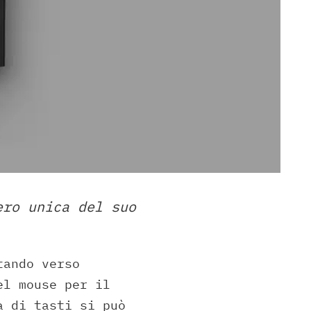
ero unica del suo
tando verso
el mouse per il
à di tasti si può