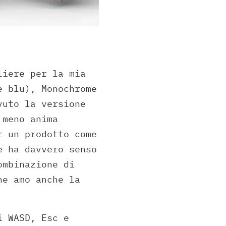
iere per la mia
e blu), Monochrome
vuto la versione
 meno anima
r un prodotto come
e ha davvero senso
ombinazione di
he amo anche la
i WASD, Esc e