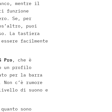
anco, mentre il
ti funzione
ero. Se, per
os’altro, puoi
so. La tastiera
 essere facilmente
G Pro
, che è
o un profilo
ato per la barra
. Non c’è rumore
livello di suono e
 quanto sono