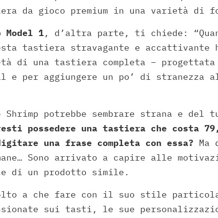
iera da gioco premium in una varietà di f
p Model 1
, d’altra parte, ti chiede: “Qua
esta tastiera stravagante e accattivante
età di una tastiera completa – progettata
al e per aggiungere un po’ di stranezza a
e Shrimp potrebbe sembrare strana e del t
resti possedere una tastiera che costa 79
digitare una frase completa con essa?
Ma d
mane… Sono arrivato a capire alle motivaz
ne di un prodotto simile.
olto a che fare con il suo stile particol
nsionate sui tasti, le sue personalizzazi