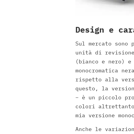
Design e car
Sul mercato sono 
unità di revision
(bianco e nero) e
monocromatica ner
rispetto alla ver
questo, la versio
– è un piccolo pr
colori altrettant
mia versione mono
Anche le variazio