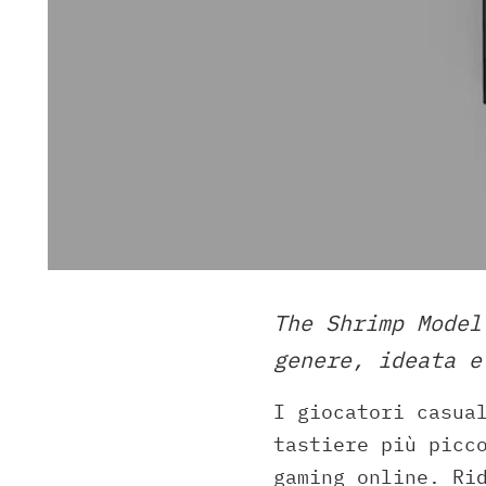
The Shrimp Model
genere, ideata e
I giocatori casua
tastiere più picc
gaming online. Ri