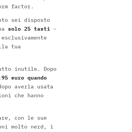
orm factor.
nto sei disposto
 ha
solo 25 tasti
–
 esclusivamente
lla tua
utto inutile. Dopo
,95 euro quando
opo averla usata
ioni che hanno
are, con le sue
oni molto nerd, i