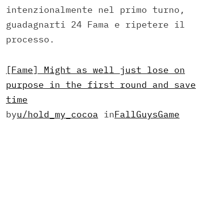
intenzionalmente nel primo turno,
guadagnarti 24 Fama e ripetere il
processo.
[Fame] Might as well just lose on
purpose in the first round and save
time
by
u/hold_my_cocoa
in
FallGuysGame